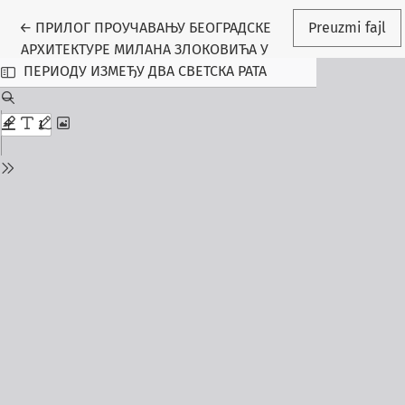
Povratak na detalje o rukopisu
←
ПРИЛОГ ПРОУЧАВАЊУ БЕОГРАДСКЕ
Preuzmi fajl
АРХИТЕКТУРЕ МИЛАНА ЗЛОКОВИЋА У
ПЕРИОДУ ИЗМЕЂУ ДВА СВЕТСКА РАТА