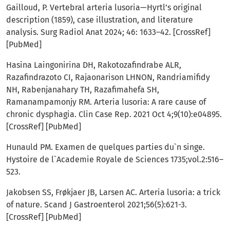
Gailloud, P. Vertebral arteria lusoria—Hyrtl’s original
description (1859), case illustration, and literature
analysis. Surg Radiol Anat 2024; 46: 1633–42. [CrossRef]
[PubMed]
Hasina Laingonirina DH, Rakotozafindrabe ALR,
Razafindrazoto CI, Rajaonarison LHNON, Randriamifidy
NH, Rabenjanahary TH, Razafimahefa SH,
Ramanampamonjy RM. Arteria lusoria: A rare cause of
chronic dysphagia. Clin Case Rep. 2021 Oct 4;9(10):e04895.
[CrossRef] [PubMed]
Hunauld PM. Examen de quelques parties du`n singe.
Hystoire de l`Academie Royale de Sciences 1735;vol.2:516–
523.
Jakobsen SS, Frøkjaer JB, Larsen AC. Arteria lusoria: a trick
of nature. Scand J Gastroenterol 2021;56(5):621-3.
[CrossRef] [PubMed]