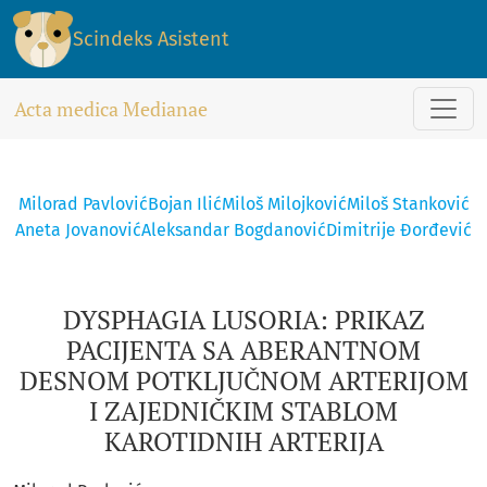
DYSPHAGIA LUSORIA: PRIKAZ PACIJENTA SA ABERANTNOM DE
Scindeks Asistent
Acta medica Medianae
Milorad Pavlović
Bojan Ilić
Miloš Milojković
Miloš Stanković
Aneta Jovanović
Aleksandar Bogdanović
Dimitrije Đorđević
DYSPHAGIA LUSORIA: PRIKAZ
PACIJENTA SA ABERANTNOM
DESNOM POTKLJUČNOM ARTERIJOM
I ZAJEDNIČKIM STABLOM
KAROTIDNIH ARTERIJA