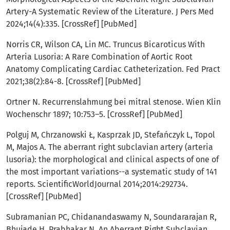
Artery-A Systematic Review of the Literature. J Pers Med
2024;14(4):335. [CrossRef] [PubMed]
Norris CR, Wilson CA, Lin MC. Truncus Bicaroticus With
Arteria Lusoria: A Rare Combination of Aortic Root
Anatomy Complicating Cardiac Catheterization. Fed Pract
2021;38(2):84-8. [CrossRef] [PubMed]
Ortner N. Recurrenslahmung bei mitral stenose. Wien Klin
Wochenschr 1897; 10:753–5. [CrossRef] [PubMed]
Polguj M, Chrzanowski Ł, Kasprzak JD, Stefańczyk L, Topol
M, Majos A. The aberrant right subclavian artery (arteria
lusoria): the morphological and clinical aspects of one of
the most important variations--a systematic study of 141
reports. ScientificWorldJournal 2014;2014:292734.
[CrossRef] [PubMed]
Subramanian PC, Chidanandaswamy N, Soundararajan R,
Bhujade H, Prabhakar N. An Aberrant Right Subclavian