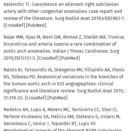
Kalenchic TI. Coexistence an aberrant right subclavian
artery with other congenital anomalies: case report and
review of the literature. Surg Radiol Anat 2019;41(8):963-7.
[CrossRef] [PubMed]
Najar MM, Ilyas M, Wani GM, Ahmad Z, Sheikh WA. Truncus
bicaroticus and arteria lusoria-a rare combination of
aortic arch anomalies. Indian J Thorac Cardiovasc Surg
2019;35(1):121-3. [CrossRef] [PubMed]
Natsis KI, Tsitouridis IA, Didagelos MV, Fillipidis AA, Vlasis
KG, Tsikaras PD. Anatomical variations in the branches of
the human aortic arch in 633 angiographies: clinical
significance and literature review. Surg Radiol Anat 2015;
31:319–23. [CrossRef] [PubMed]
Nedelcu AH, Lupu A, Moraru MC, Tarniceriu CC, Stan CI,
Partene Vicoleanu SA, Haliciu AM, Statescu G, Ursaru M,
Danielescu C, Ioniuc I, Tepordei RT, Lupu VV.
Morphological Aspects of the Aberrant Right Subclavian