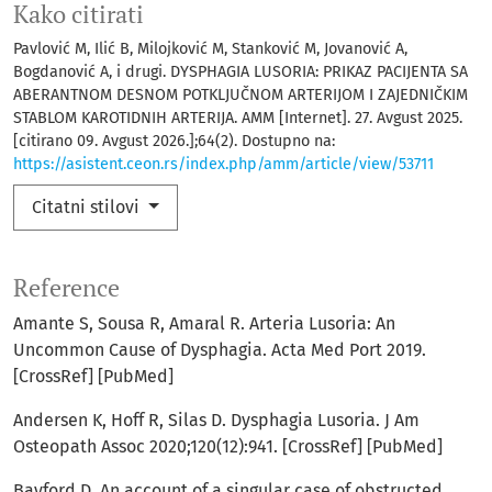
Kako citirati
Pavlović M, Ilić B, Milojković M, Stanković M, Jovanović A,
Bogdanović A, i drugi. DYSPHAGIA LUSORIA: PRIKAZ PACIJENTA SA
ABERANTNOM DESNOM POTKLJUČNOM ARTERIJOM I ZAJEDNIČKIM
STABLOM KAROTIDNIH ARTERIJA. АММ [Internet]. 27. Avgust 2025.
[citirano 09. Avgust 2026.];64(2). Dostupno na:
https://asistent.ceon.rs/index.php/amm/article/view/53711
Citatni stilovi
Reference
Amante S, Sousa R, Amaral R. Arteria Lusoria: An
Uncommon Cause of Dysphagia. Acta Med Port 2019.
[CrossRef] [PubMed]
Andersen K, Hoff R, Silas D. Dysphagia Lusoria. J Am
Osteopath Assoc 2020;120(12):941. [CrossRef] [PubMed]
Bayford D. An account of a singular case of obstructed