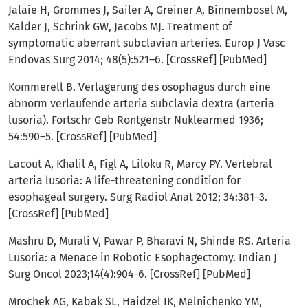
Jalaie H, Grommes J, Sailer A, Greiner A, Binnembosel M,
Kalder J, Schrink GW, Jacobs MJ. Treatment of
symptomatic aberrant subclavian arteries. Europ J Vasc
Endovas Surg 2014; 48(5):521–6. [CrossRef] [PubMed]
Kommerell B. Verlagerung des osophagus durch eine
abnorm verlaufende arteria subclavia dextra (arteria
lusoria). Fortschr Geb Rontgenstr Nuklearmed 1936;
54:590–5. [CrossRef] [PubMed]
Lacout A, Khalil A, Figl A, Liloku R, Marcy PY. Vertebral
arteria lusoria: A life-threatening condition for
esophageal surgery. Surg Radiol Anat 2012; 34:381–3.
[CrossRef] [PubMed]
Mashru D, Murali V, Pawar P, Bharavi N, Shinde RS. Arteria
Lusoria: a Menace in Robotic Esophagectomy. Indian J
Surg Oncol 2023;14(4):904-6. [CrossRef] [PubMed]
Mrochek AG, Kabak SL, Haidzel IK, Melnichenko YM,