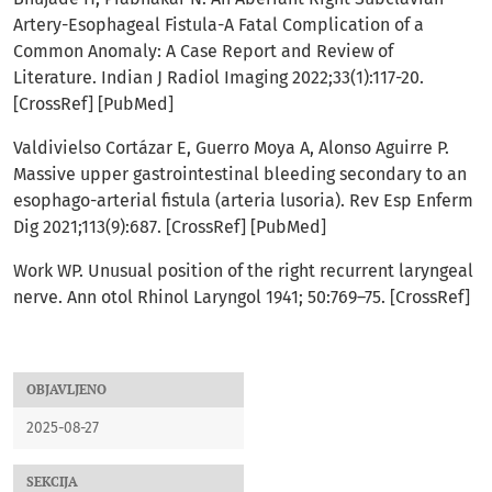
Artery-Esophageal Fistula-A Fatal Complication of a
Common Anomaly: A Case Report and Review of
Literature. Indian J Radiol Imaging 2022;33(1):117-20.
[CrossRef] [PubMed]
Valdivielso Cortázar E, Guerro Moya A, Alonso Aguirre P.
Massive upper gastrointestinal bleeding secondary to an
esophago-arterial fistula (arteria lusoria). Rev Esp Enferm
Dig 2021;113(9):687. [CrossRef] [PubMed]
Work WP. Unusual position of the right recurrent laryngeal
nerve. Ann otol Rhinol Laryngol 1941; 50:769–75. [CrossRef]
OBJAVLJENO
2025-08-27
SEKCIJA