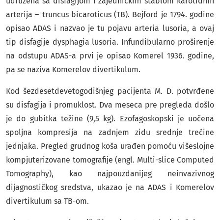
udružena sa disfagijom i zajedničkim stablom karotidnih
arterija ‒ truncus bicaroticus (TB). Bejford je 1794. godine
opisao ADAS i nazvao je tu pojavu arteria lusoria, a ovaj
tip disfagije dysphagia lusoria. Infundibularno proširenje
na odstupu ADAS-a prvi je opisao Komerel 1936. godine,
pa se naziva Komerelov divertikulum.
Kod šezdesetdevetogodišnjeg pacijenta M. D. potvrđene
su disfagija i promuklost. Dva meseca pre pregleda došlo
je do gubitka težine (9,5 kg). Ezofagoskopski je uočena
spoljna kompresija na zadnjem zidu srednje trećine
jednjaka. Pregled grudnog koša urađen pomoću višeslojne
kompjuterizovane tomografije (engl. Multi-slice Computed
Tomography), kao najpouzdanijeg neinvazivnog
dijagnostičkog sredstva, ukazao je na ADAS i Komerelov
divertikulum sa TB-om.