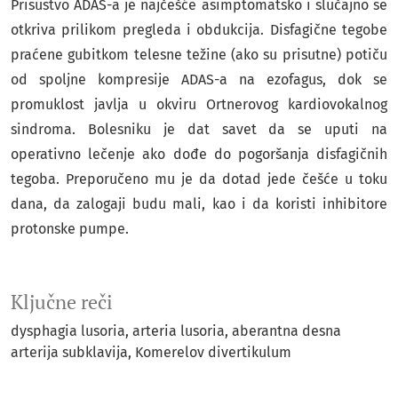
Prisustvo ADAS-a je najčešće asimptomatsko i slučajno se
otkriva prilikom pregleda i obdukcija. Disfagične tegobe
praćene gubitkom telesne težine (ako su prisutne) potiču
od spoljne kompresije ADAS-a na ezofagus, dok se
promuklost javlja u okviru Ortnerovog kardiovokalnog
sindroma. Bolesniku je dat savet da se uputi na
operativno lečenje ako dođe do pogoršanja disfagičnih
tegoba. Preporučeno mu je da dotad jede češće u toku
dana, da zalogaji budu mali, kao i da koristi inhibitore
protonske pumpe.
Ključne reči
dysphagia lusoria, arteria lusoria, aberantna desna
arterija subklavija, Komerelov divertikulum