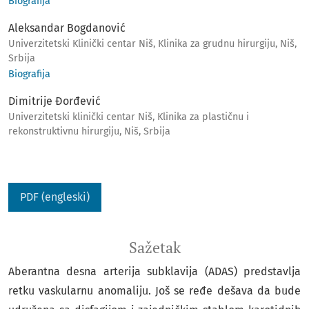
Biografija
Aleksandar Bogdanović
Univerzitetski Klinički centar Niš, Klinika za grudnu hirurgiju, Niš,
Srbija
Biografija
Dimitrije Đorđević
Univerzitetski klinički centar Niš, Klinika za plastičnu i
rekonstruktivnu hirurgiju, Niš, Srbija
PDF (engleski)
Sažetak
Aberantna desna arterija subklavija (ADAS) predstavlja
retku vaskularnu anomaliju. Još se ređe dešava da bude