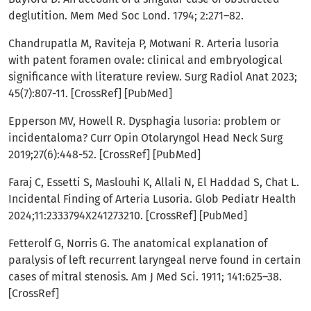
deglutition. Mem Med Soc Lond. 1794; 2:271–82.
Chandrupatla M, Raviteja P, Motwani R. Arteria lusoria
with patent foramen ovale: clinical and embryological
significance with literature review. Surg Radiol Anat 2023;
45(7):807-11. [CrossRef] [PubMed]
Epperson MV, Howell R. Dysphagia lusoria: problem or
incidentaloma? Curr Opin Otolaryngol Head Neck Surg
2019;27(6):448-52. [CrossRef] [PubMed]
Faraj C, Essetti S, Maslouhi K, Allali N, El Haddad S, Chat L.
Incidental Finding of Arteria Lusoria. Glob Pediatr Health
2024;11:2333794X241273210. [CrossRef] [PubMed]
Fetterolf G, Norris G. The anatomical explanation of
paralysis of left recurrent laryngeal nerve found in certain
cases of mitral stenosis. Am J Med Sci. 1911; 141:625–38.
[CrossRef]