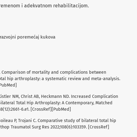
remenom i adekvatnom rehabilitacijom.
 razvojni poremećaj kukova
o Z. Comparison of mortality and complications between
tal hip arthroplasty: a systematic review and meta-analysis.
][PubMed]
 Kistler NM, Christ AB, Heckmann ND. Increased Complication
ilateral Total Hip Arthroplasty: A Contemporary, Matched
;38(12):2661-6.e1. [CrossRef][PubMed]
ileau P, Trojani C. Comparative study of bilateral total hip
rthop Traumatol Surg Res 2022;108(6):103359. [CrossRef]