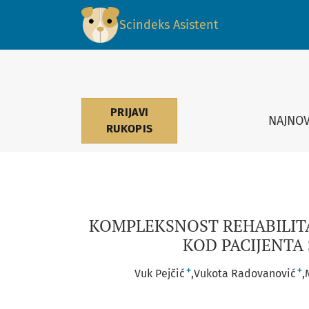
KOMPLEKSNOST REHABILITACIJE NAKON ISTOV
Scindeks Asistent
PRIJAVI
NAJNOV
RUKOPIS
KOMPLEKSNOST REHABILIT
KOD PACIJENTA
+
+
Vuk Pejčić
Vukota Radovanović