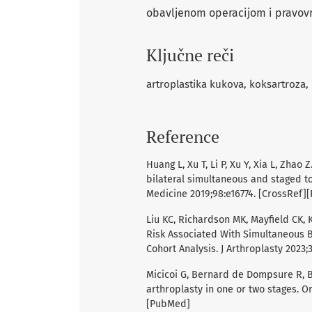
obavljenom operacijom i pravov
Ključne reči
artroplastika kukova, koksartroza,
Reference
Huang L, Xu T, Li P, Xu Y, Xia L, Zha
bilateral simultaneous and staged to
Medicine 2019;98:e16774. [CrossRef
Liu KC, Richardson MK, Mayfield CK,
Risk Associated With Simultaneous B
Cohort Analysis. J Arthroplasty 2023
Micicoi G, Bernard de Dompsure R, Bo
arthroplasty in one or two stages. O
[PubMed]