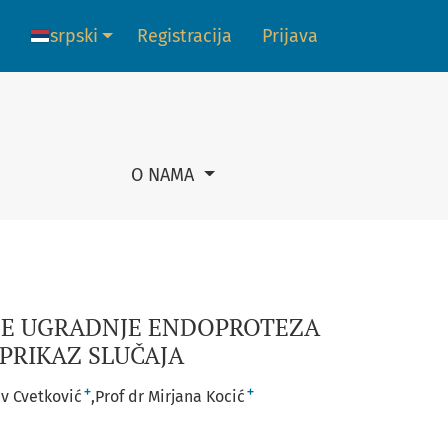
SA RAZVOJNOM DISPLAZIJOM KUKOVA: PRIKAZ SLUČAJA
srpski
Registracija
Prijava
Promena jezika. Trenutni jezik je:
O NAMA
NE UGRADNJE ENDOPROTEZA
PRIKAZ SLUČAJA
+
+
av Cvetković
Prof dr Mirjana Kocić