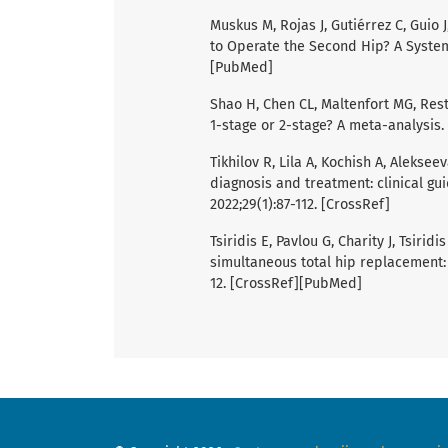
Muskus M, Rojas J, Gutiérrez C, Guio J
to Operate the Second Hip? A System
[PubMed]
Shao H, Chen CL, Maltenfort MG, Rest
1-stage or 2-stage? A meta-analysis.
Tikhilov R, Lila A, Kochish A, Alekseev
diagnosis and treatment: clinical gu
2022;29(1):87-112. [CrossRef]
Tsiridis E, Pavlou G, Charity J, Tsirid
simultaneous total hip replacement: 
12. [CrossRef][PubMed]