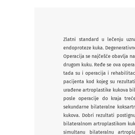
Zlatni standard u lečenju uzn
endoproteze kuka. Degenerativno 
Operacija se najčešće obavlja na
drugom kuku. Ređe se ova operac
tada su i operacija i rehabilita
pacijenta kod kojeg su rezulta
urađene artroplastike kukova bil
posle operacije do kraja treć
sekundarne bilateralne koksart
kukova. Dobri rezultati postig
bilateralnom artroplastikom ku
simultanu bilateralnu artro