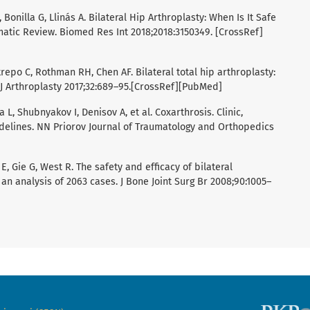
, Bonilla G, Llinás A. Bilateral Hip Arthroplasty: When Is It Safe
atic Review. Biomed Res Int 2018;2018:3150349. [CrossRef]
repo C, Rothman RH, Chen AF. Bilateral total hip arthroplasty:
 J Arthroplasty 2017;32:689–95.[CrossRef][PubMed]
a L, Shubnyakov I, Denisov A, et al. Coxarthrosis. Clinic,
idelines. NN Priorov Journal of Traumatology and Orthopedics
is E, Gie G, West R. The safety and efficacy of bilateral
an analysis of 2063 cases. J Bone Joint Surg Br 2008;90:1005–