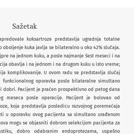
Sažetak
apredovale koksartroze predstavlja ugradnja totalne
oboljenje kuka javlja se bilateralno u oko 42% slučaja.
jpre na jednom kuku, a posle najmanje šest meseci i na
ija obavlja i na jednom i na drugom kuku u isto vreme;
cija komplikovanije. U ovom radu se predstavlja slučaj
ti funkcionalnog oporavka posle bilateralne simultano
i dobri. Pacijent je praćen prospektivno od petog dana
eg meseca posle operacije. Pacijent je bolovao od
roze, koja predstavlja posledicu razvojnog poremećaja
nuti u oporavku ovog pacijenta sa simultano urađenom
kova mogu se objasniti dobrom selekcijom pacijenta za
plastiku, dobro odabranim endoprotezama, uspešno