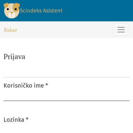
Prijava
Scindeks Asistent
Bakar
Prijava
Korisničko ime
*
Obavezno
Lozinka
*
Obavezno