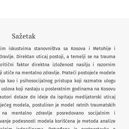
Sažetak
im iskustvima stanovništva sa Kosova i Metohije i
avlje. Direktan uticaj postoji, a temelji se na trauma
ritični faktor direktna izloženost nasilju i razornim
oji utiče na mentalno zdravlje. Prateći postojeće modele
nja kao i psihosocijalnog pristupa koji razmatra ulogu
ih uslova koji nastaju u posleratnim godinama na Kosovu
autori dolaze do ideje da ispitaju medijatorski uticaj
ojećeg modela, postuliran je model ratnih traumatskih
a na mentalno zdravlje posredovano socijalnim i
tivanje podesnosti modela korišćena je metoda analize