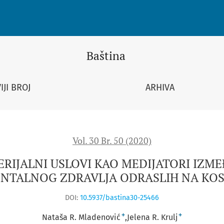
AO MEDIJATORI IZMEĐU RATNIH TRAUMATSKIH ISKUSTAVA I MENT
Baština
IJI BROJ
ARHIVA
Vol. 30 Br. 50 (2020)
TERIJALNI USLOVI KAO MEDIJATORI IZ
ENTALNOG ZDRAVLJA ODRASLIH NA KOS
DOI:
10.5937/bastina30-25466
+
+
Nataša R. Mladenović
Jelena R. Krulj