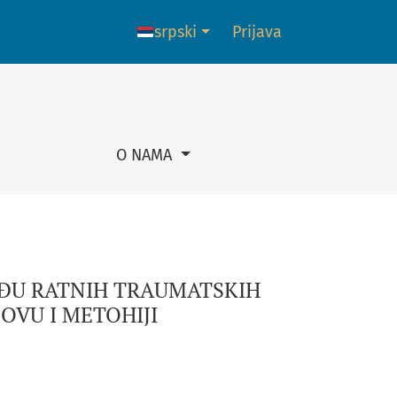
ALNOG ZDRAVLJA ODRASLIH NA KOSOVU I METOHIJI
srpski
Prijava
Promena jezika. Trenutni jezik je:
O NAMA
MEĐU RATNIH TRAUMATSKIH
OVU I METOHIJI