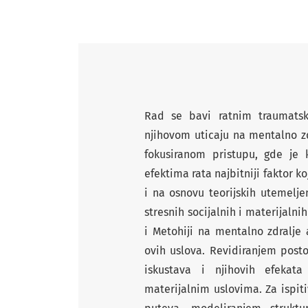
Rad se bavi ratnim traumatsk
njihovom uticaju na mentalno zdr
fokusiranom pristupu, gde je k
efektima rata najbitniji faktor k
i na osnovu teorijskih utemelje
stresnih socijalnih i materijaln
i Metohiji na mentalno zdralje 
ovih uslova. Revidiranjem post
iskustava i njihovih efekat
materijalnim uslovima. Za ispi