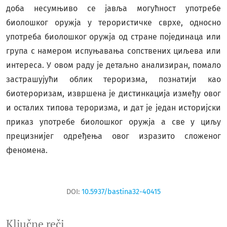
доба несумњиво се јавља могућност употребе
биолошког оружја у терористичке сврхе, односно
употреба биолошког оружја од стране појединаца или
група с намером испуњавања сопствених циљева или
интереса. У овом раду је детаљно анализиран, помало
застрашујући облик тероризма, познатији као
биотероризам, извршена је дистинкација између овог
и осталих типова тероризма, и дат је један историјски
приказ употребе биолошког оружја а све у циљу
прецизнијег одређења овог изразито сложеног
феномена.
DOI:
10.5937/bastina32-40415
Ključne reči