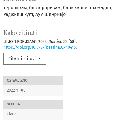
тероризам, биотероризам, Дарк харвест комадно,
Раджниш култ, Аум Шинрикјо
Kako citirati
„БИОТЕРОРИЗАМ“. 2022.
Baština
32 (58).
https://doi.org/10.5937/bastina32-40415
.
Citatni stilovi
OBJAVLJENO
2022-11-06
SEKCIJA
Članci