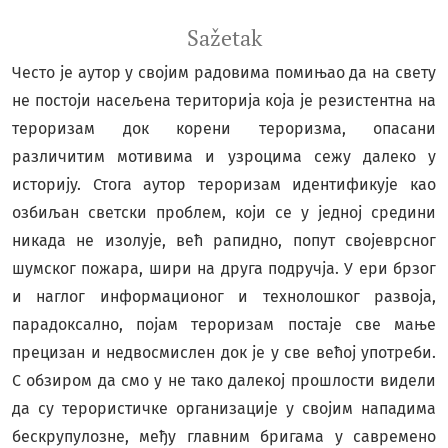
Sažetak
Често је аутор у својим радовима помињао да нa свету
не постоји насељена територија која је резистентна на
тероризам док корени тероризма, опасани
различитим мотивима и узроцима сежу далеко у
историју. Стога аутор тероризам идентификује као
озбиљан светски проблем, који се у једној средини
никада не изолује, већ рапидно, попут својеврсног
шумског пожара, шири на друга подручја. У ери брзог
и наглог информационог и технолошког развоја,
парадоксално, појам тероризам постаје све мање
прецизан и недвосмислен док је у све већој употреби.
С обзиром да смо у не тако далекој прошлости видели
да су терористичке организације у својим нападима
бескрупулозне, међу главним бригама у савремено