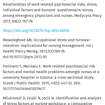
Relationships of work-related psychosocial risks, stress,
individual factors and burnout- questionnaire survey
among emergency physicians and nurses. Medycyna Pracy.
2017; 68(2): 167-78.
https://doi.org/10.13075/mp.5893.00516
Mosadeghrad AM, Occupational stress and turnover
intention: implications for nursing management. Int J
Health Policy Manag. 2013;1(2):169-76.
doi:10.15171/ijhpm.2013.30
Freimann T, Merisalu E. Work-related psychosocial risk
factors and mental health problems amongst nurses at a
university hospital in Estonia: a cross-sectional study.
Scand J Public Health. 2015; 43(5): 447-52. DOI:
10.1177/1403494815579477
Milutinović D, Grujić N, Jocić N. Identification and analysis
of stress factors at nursing workplace: a comparative