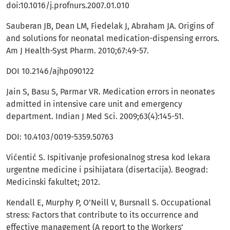
doi:10.1016/j.profnurs.2007.01.010
Sauberan JB, Dean LM, Fiedelak J, Abraham JA. Origins of
and solutions for neonatal medication-dispensing errors.
Am J Health-Syst Pharm. 2010;67:49-57.
DOI 10.2146/ajhp090122
Jain S, Basu S, Parmar VR. Medication errors in neonates
admitted in intensive care unit and emergency
department. Indian J Med Sci. 2009;63(4):145-51.
DOI: 10.4103/0019-5359.50763
Vićentić S. Ispitivanje profesionalnog stresa kod lekara
urgentne medicine i psihijatara (disertacija). Beograd:
Medicinski fakultet; 2012.
Кendall E, Murphy P, O’Neill V, Bursnall S. Occupational
stress: Factors that contribute to its occurrence and
effective management (A report to the Workers’