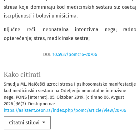
stresa koje dominiraju kod medicinskih sestara su: osećaj
iscrpljenosti i bolovi u mišićima.
Ključne reči: neonatalna intenzivna nega; radno
opterećenje; stres, medicinske sestre;
DOI:
10.5937/pomc16-20706
Kako citirati
Smudja ML. Najčešći uzroci stresa i psihosomatske manifestacije
kod medicinskih sestara na Odeljenju neonatalne intenzivne
nege. PONS [Internet]. 05. Oktobar 2019. [citirano 06. Avgust
2026.];16(2). Dostupno na:
https://asistent.ceon.rs/index.php/pomc/article/view/20706
Citatni stilovi