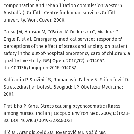
compensation and rehabilitation commission Western
Australia). Griffith: Centre for human services Griffith
university, Work Cover; 2000.
Guise JM, Hansen M, O'Brien K, Dickinson C, Meckler G,
Engle P, et al. Emergency medical services responders'
perceptions of the effect of stress and anxiety on patient
safety in the out-of-hospital emergency care of children: a
qualitative study. BMJ Open. 2017;7(2): e014057.
doi:10.1136/bmjopen-2016-014057
Каličanin P, Stožinić S, Romanovič Paleev N; Slijepčević D.
Stres, zdravlje- bolest. Beograd: I.P. Obeležja-Medicina;
2001.
Pratibha P Kane. Stress causing psychosomatic illness
among nurses. Indian J Occpup Environ Med. 2009;13(1):28-
32. DOI: 10.4103/0019-5278.50721
Ilić MI, Arandjelović ŽM, Jovanović MJ, Nešić MM.