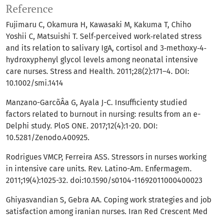
Reference
Fujimaru C, Okamura H, Kawasaki M, Kakuma T, Chiho
Yoshii C, Matsuishi T. Self‐perceived work‐related stress
and its relation to salivary IgA, cortisol and 3‐methoxy‐4‐
hydroxyphenyl glycol levels among neonatal intensive
care nurses. Stress and Health. 2011;28(2):171–4. DOI:
10.1002/smi.1414
Manzano-GarcõÂa G, Ayala J-C. Insufficienty studied
factors related to burnout in nursing: results from an e-
Delphi study. PloS ONE. 2017;12(4):1-20. DOI:
10.5281/Zenodo.400925.
Rodrigues VMCP, Ferreira ASS. Stressors in nurses working
in intensive care units. Rev. Latino-Am. Enfermagem.
2011;19(4):1025-32. doi:10.1590/s0104-11692011000400023
Ghiyasvandian S, Gebra AA. Coping work strategies and job
satisfaction among iranian nurses. Iran Red Crescent Med