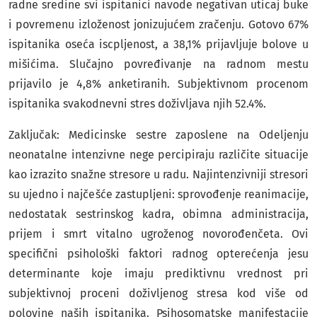
radne sredine svi ispitanici navode negativan uticaj buke
i povremenu izloženost jonizujućem zračenju. Gotovo 67%
ispitanika oseća iscpljenost, a 38,1% prijavljuje bolove u
mišićima. Slučajno povređivanje na radnom mestu
prijavilo je 4,8% anketiranih. Subjektivnom procenom
ispitanika svakodnevni stres doživljava njih 52.4%.
Zaključak: Medicinske sestre zaposlene na Odeljenju
neonatalne intenzivne nege percipiraju različite situacije
kao izrazito snažne stresore u radu. Najintenzivniji stresori
su ujedno i najčešće zastupljeni: sprovođenje reanimacije,
nedostatak sestrinskog kadra, obimna administracija,
prijem i smrt vitalno ugroženog novorođenčeta. Ovi
specifični psihološki faktori radnog opterećenja jesu
determinante koje imaju prediktivnu vrednost pri
subjektivnoj proceni doživljenog stresa kod više od
polovine naših ispitanika. Psihosomatske manifestacije