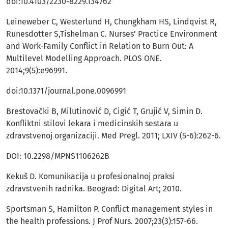
doi:10.4103/2230-8229.134762
Leineweber C, Westerlund H, Chungkham HS, Lindqvist R,
Runesdotter S,Tishelman C. Nurses’ Practice Environment
and Work-Family Conflict in Relation to Burn Out: A
Multilevel Modelling Approach. PLOS ONE.
2014;9(5):e96991.
doi:10.1371/journal.pone.0096991
Brestovački B, Milutinović D, Cigić T, Grujić V, Simin D.
Konfliktni stilovi lekara i medicinskih sestara u
zdravstvenoj organizaciji. Med Pregl. 2011; LXIV (5-6):262-6.
DOI: 10.2298/MPNS1106262B
Kekuš D. Komunikacija u profesionalnoj praksi
zdravstvenih radnika. Beograd: Digital Art; 2010.
Sportsman S, Hamilton P. Conflict management styles in
the health professions. J Prof Nurs. 2007;23(3):157-66.