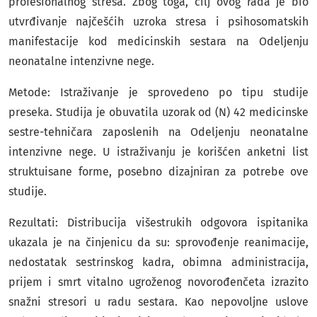
profesionalnog stresa. Zbog toga, cilj ovog rada je bio
utvrđivanje najčešćih uzroka stresa i psihosomatskih
manifestacije kod medicinskih sestara na Odeljenju
neonatalne intenzivne nege.
Metode: Istraživanje je sprovedeno po tipu studije
preseka. Studija je obuvatila uzorak od (N) 42 medicinske
sestre-tehničara zaposlenih na Odeljenju neonatalne
intenzivne nege. U istraživanju je korišćen anketni list
struktuisane forme, posebno dizajniran za potrebe ove
studije.
Rezultati: Distribucija višestrukih odgovora ispitanika
ukazala je na činjenicu da su: sprovođenje reanimacije,
nedostatak sestrinskog kadra, obimna administracija,
prijem i smrt vitalno ugroženog novorođenčeta izrazito
snažni stresori u radu sestara. Kao nepovoljne uslove