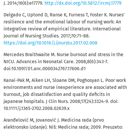
J. 2014;16(6):e17779.
http://dx.doi.org/10.5812/ircmj.17779
Delgado C, Uptond D, Ranse K, Furness T, Foster K. Nurses’
resilience and the emotional labour of nursing work: An
integrative review of empirical literature. International
Journal of Nursing Studies. 2017;70:71–88.
https://doi.org/10.1016/j.ijnurstu.2017.02.008
Mercedes Braithwaite М. Nurse burnout and stress in the
NICU. Advances in Neonatal Care. 2008;8(6):343-7.
doi:10.1097/01.anc.0000342767.17606.d1
Кanai-Pak M, Aiken LH, Sloane DM, Poghosyan L. Poor work
environments and nurse inexperience are associated with
burnout, job dissatisfaction and quality deficits in
japanese hospitals. J Clin Nurs. 2008;17(24):3324-9. doi:
10.1111/j.1365-2702.2008.02639.x
Аranđelović M, Jovanović J. Medicina rada (prvo
elektronsko izdanje). Niš: Medicina rada; 2009. Preuzeto: