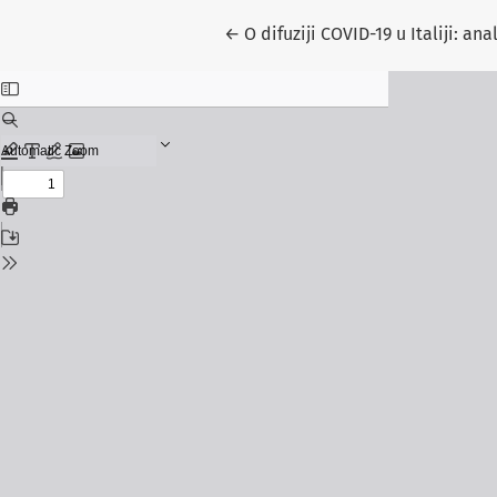
Povratak na detalje o rukopisu
←
O difuziji COVID-19 u Italiji: a