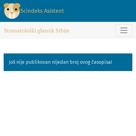
Scindeks Asistent
Stomatološki glasnik Srbije
Još nije publikovan nijedan broj ovog časopisa!