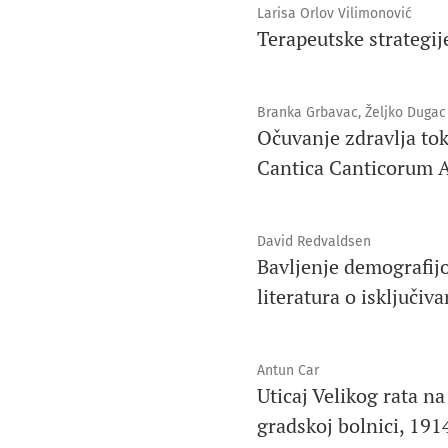
Larisa Orlov Vilimonović
Terapeutske strategij
Branka Grbavac, Željko Dugac
Očuvanje zdravlja to
Cantica Canticorum 
David Redvaldsen
Bavljenje demografij
literatura o isključiva
Antun Car
Uticaj Velikog rata n
gradskoj bolnici, 19