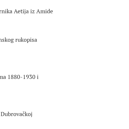
rnika Aetija iz Amide
nskog rukopisa
ama 1880-1930 i
u Dubrovačkoj