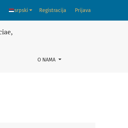
riae
srpski
Registracija
Prijava
Promena jezika. Trenutni jezik je:
ciae,
O NAMA