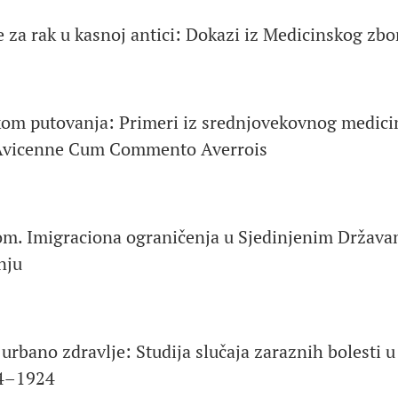
e za rak u kasnoj antici: Dokazi iz Medicinskog zbo
kom putovanja: Primeri iz srednjovekovnog medici
Avicenne Cum Commento Averrois
om. Imigraciona ograničenja u Sjedinjenim Držav
nju
a urbano zdravlje: Studija slučaja zaraznih bolesti 
14–1924