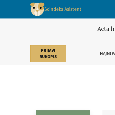
Acta historiae medicinae, stom
Scindeks Asistent
Acta h
PRIJAVI
NAJNOV
RUKOPIS