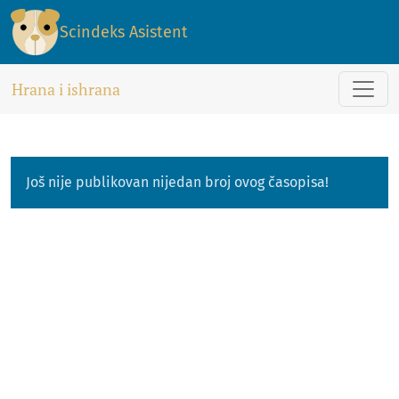
Scindeks Asistent
Hrana i ishrana
Još nije publikovan nijedan broj ovog časopisa!