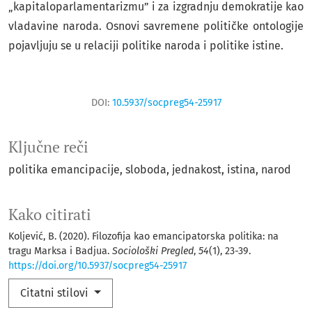
„kapitaloparlamentarizmu” i za izgradnju demokratije kao
vladavine naroda. Osnovi savremene političke ontologije
pojavljuju se u relaciji politike naroda i politike istine.
DOI:
10.5937/socpreg54-25917
Ključne reči
politika emancipacije
sloboda
jednakost
istina
narod
Kako citirati
Koljević, B. (2020). Filozofija kao emancipatorska politika: na
tragu Marksa i Badjua.
Sociološki Pregled
,
54
(1), 23-39.
https://doi.org/10.5937/socpreg54-25917
Citatni stilovi