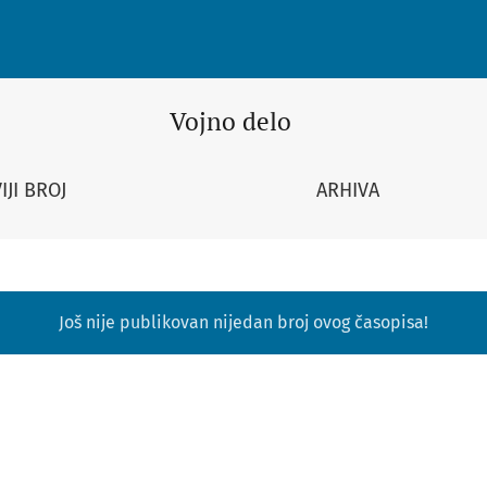
Vojno delo
IJI BROJ
ARHIVA
Još nije publikovan nijedan broj ovog časopisa!