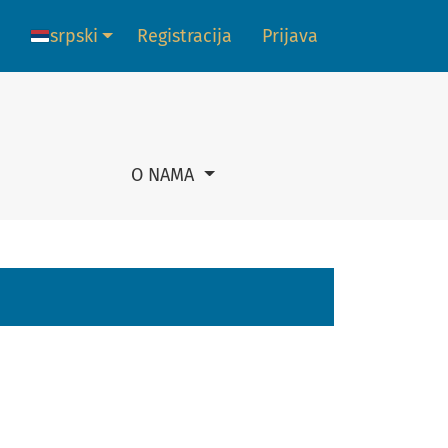
srpski
Registracija
Prijava
Promena jezika. Trenutni jezik je:
O NAMA