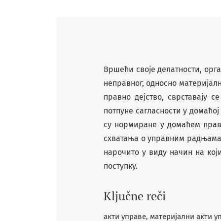
Вршећи своје делатности, орга
неправног, односно материјалн
правно дејство, сврставају 
потпуне сагласности у домаћој 
су нормиране у домаћем праву
схватања о управним радњама
нарочито у виду начин на ко
поступку.
Ključne reči
акти управе, материјални акти у