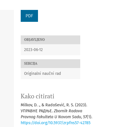
PDF
OBJAVLJENO
2023-06-12
SEKCIJA
Originalni naučni rad
Kako citirati
Milkov, D. ., & Radošević, R. S. (2023).
УПРАВНЕ РАДЊЕ.
Zbornik Radova
Pravnog Fakulteta U Novom Sadu
,
57
(1).
https://doi.org/10.5937/zrpfns57-42785