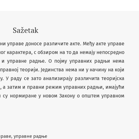
Sažetak
ни управе доносе различите акте. Међу акте управе
ог карактера, с обзиром на то да немају непосредно
се и управне радње. О појму управних радњи нема
правној теорији. Јединства нема ни у начину на који
. У раду се зато анализирају различита теоријска
, а затим и правни режим управних радњи, имајући
ји су нормиране у новом Закону о општем управном
праве, управне радње