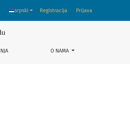
srpski
Registracija
Prijava
Promena jezika. Trenutni jezik je:
du
NJA
O NAMA