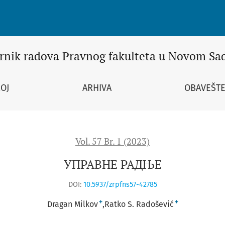
rnik radova Pravnog fakulteta u Novom Sa
ROJ
ARHIVA
OBAVEŠTE
Vol. 57 Br. 1 (2023)
УПРАВНЕ РАДЊЕ
DOI:
10.5937/zrpfns57-42785
+
+
Dragan Milkov
Ratko S. Radošević