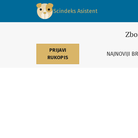
УПРАВНЕ РАДЊЕ
Scindeks Asistent
Zbo
PRIJAVI
NAJNOVIJI B
RUKOPIS