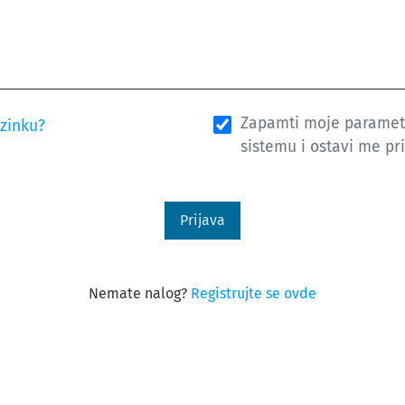
Zapamti moje parametr
ozinku?
sistemu i ostavi me pr
Prijava
Nemate nalog?
Registrujte se ovde