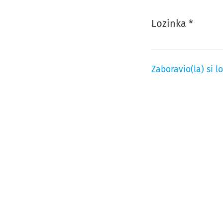
Lozinka
*
Obavezno
Zaboravio(la) si l