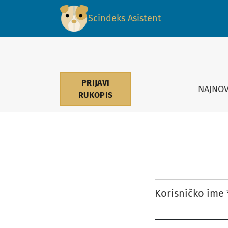
Prijava
Scindeks Asistent
PRIJAVI
NAJNOV
RUKOPIS
Korisničko ime
Obavezno