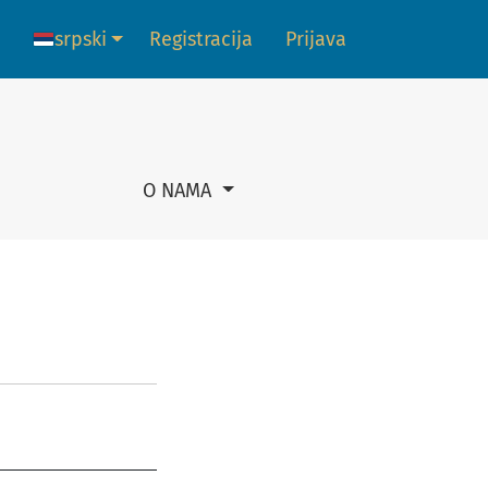
srpski
Registracija
Prijava
Promena jezika. Trenutni jezik je:
O NAMA