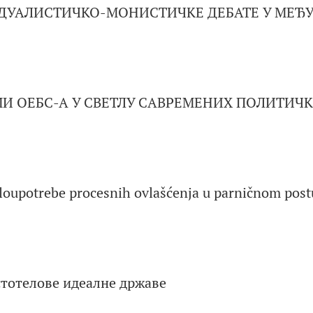
А ДУАЛИСТИЧКО-МОНИСТИЧКЕ ДЕБАТЕ У МЕ
И ОЕБС-А У СВЕТЛУ САВРЕМЕНИХ ПОЛИТИЧК
loupotrebe procesnih ovlašćenja u parničnom pos
стотелове идеалне државе