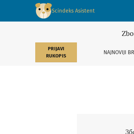
Vol. 51 Br. 1 (2017): Зборник радова Правно
Scindeks Asistent
Zbo
PRIJAVI
NAJNOVIJI B
RUKOPIS
Зб