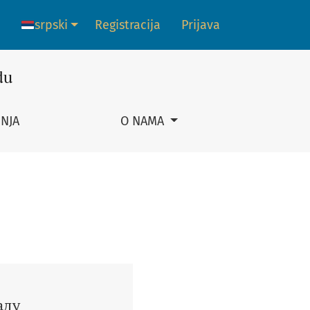
srpski
Registracija
Prijava
Promena jezika. Trenutni jezik je:
du
NJA
O NAMA
аду