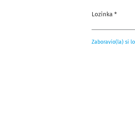
Lozinka
*
Obavezno
Zaboravio(la) si l