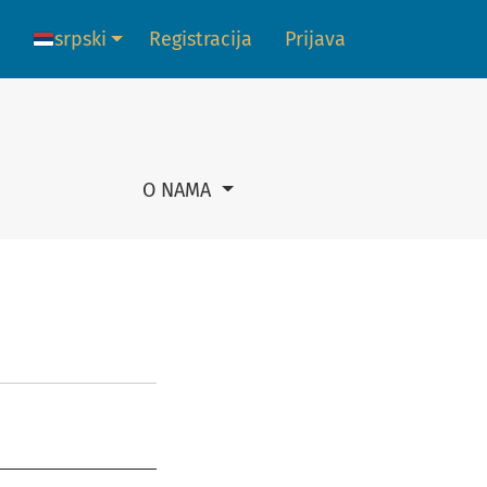
srpski
Registracija
Prijava
Promena jezika. Trenutni jezik je:
O NAMA