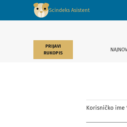
Prijava
Scindeks Asistent
PRIJAVI
NAJNOV
RUKOPIS
Korisničko ime
Obavezno