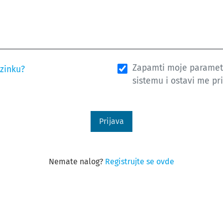
Zapamti moje parametr
ozinku?
sistemu i ostavi me pr
Prijava
Nemate nalog?
Registrujte se ovde