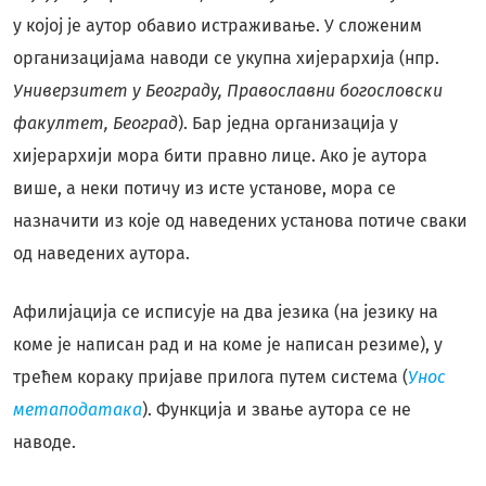
у којој је аутор обавио истраживање. У сложеним
организацијама наводи се укупна хијерархија (нпр.
Универзитет у Београду, Православни богословски
факултет, Београд
). Бар једна организација у
хијерархији мора бити правно лице. Ако је аутора
више, а неки потичу из исте установе, мора се
назначити из које од наведених установа потиче сваки
од наведених аутора.
Афилијација се исписује на два језика (на језику на
коме је написан рад и на коме је написан резиме), у
трећем кораку пријаве прилога путем система (
Унос
метаподатака
). Функција и звање аутора се не
наводе.