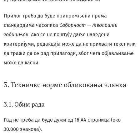
Прилог треба да буде припремљени према
стандардима часописа
Саборност — теолошки
годишњак
. Ако се не поштују даље наведени
критеријуми, редакција може да не прихвати текст или
да тражи да се рад прилагоди, због чега објављивање
може да касни.
3. Техничке норме обликовања чланка
3.1. Обим рада
Рад не треба да буде дужи од 16 A4 страница (око
30.000 знакова).