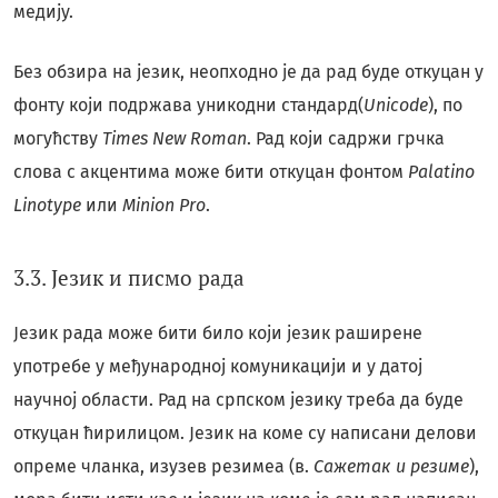
медију.
Без обзира на језик, неопходно је да рад буде откуцан у
фонту који подржава уникодни стандард(
Unicode
), по
могућству
Times New Roman
. Рад који садржи грчка
слова с акцентима може бити откуцан фонтом
Palatino
Linotype
или
Minion Pro
.
3.3. Језик и писмо рада
Језик рада може бити било који језик раширене
употребе у међународној комуникацији и у датој
научној области. Рад на српском језику треба да буде
откуцан ћирилицом. Језик на коме су написани делови
опреме чланка, изузев резимеа (в.
Сажетак и резиме
),