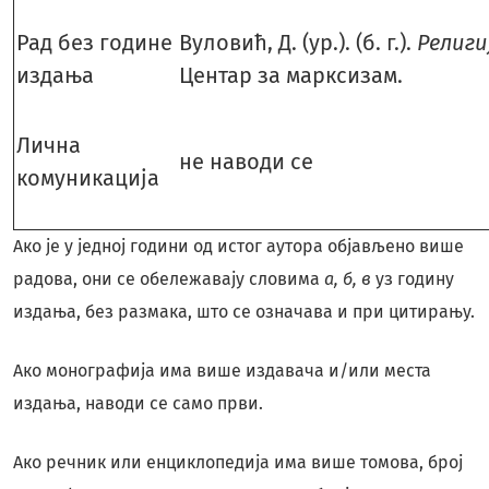
Рад без године
Вуловић, Д. (ур.). (б. г.).
Религи
издања
Центар за марксизам.
Лична
не наводи се
комуникација
Ако је у једној години од истог аутора објављено више
радова, они се обележавају словима
а, б, в
уз годину
издања, без размака, што се означава и при цитирању.
Ако монографија има више издавача и/или места
издања, наводи се само први.
Ако речник или енциклопедија има више томова, број