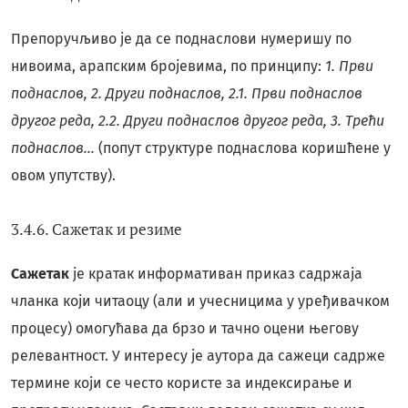
Препоручљиво је да се поднаслови нумеришу по
нивоима, арапским бројевима, по принципу:
1. Први
поднаслов, 2. Други поднаслов, 2.1. Први поднаслов
другог реда, 2.2. Други поднаслов другог реда, 3. Трећи
поднаслов…
(попут структуре поднаслова коришћене у
овом упутству).
3.4.6. Сажетак и резиме
Сажетак
је кратак информативан приказ садржаја
чланка који читаоцу (али и учесницима у уређивачком
процесу) омогућава да брзо и тачно оцени његову
релевантност. У интересу је аутора да сажеци садрже
термине који се често користе за индексирање и