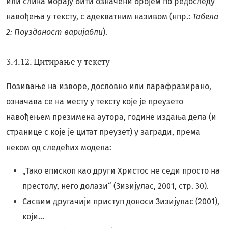
или слика морају бити означени бројем по редоследу
навођења у тексту, с адекватним називом (нпр.:
Табела
2: Поузданост варијабли
).
3.4.12. Цитирање у тексту
Позивање на изворе, дословно или парафразирано,
означава се на месту у тексту које је преузето
навођењем презимена аутора, године издања дела (и
странице с које је цитат преузет) у загради, према
неком од следећих модела:
„Тако епископ као други Христос не седи просто на
престолу, него долази“ (Зизијулас, 2001, стр. 30).
Сасвим другачији приступ доноси Зизијулас (2001),
који...