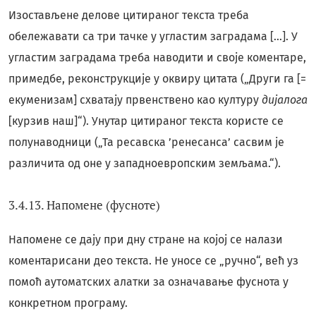
Изостављене делове цитираног текста треба
обележавати са три тачке у угластим заградама […]. У
угластим заградама треба наводити и своје коментаре,
примедбе, реконструкције у оквиру цитата („Други га [=
екуменизам] схватају првенствено као културу
дијалога
[курзив наш]“). Унутар цитираног текста користе се
полунаводници („Та ресавска ’ренесанса’ сасвим је
различита од оне у западноевропским земљама.“).
3.4.13. Напомене (фусноте)
Напомене се дају при дну стране на којој се налази
коментарисани део текста. Не уносе се „ручно“, већ уз
помоћ аутоматских алатки за означавање фуснота у
конкретном програму.