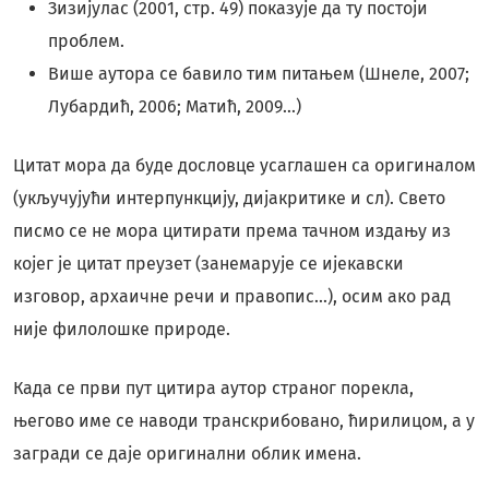
Зизијулас (2001, стр. 49) показује да ту постоји
проблем.
Више аутора се бавило тим питањем (Шнеле, 2007;
Лубардић, 2006; Матић, 2009...)
Цитат мора да буде дословце усаглашен са оригиналом
(укључујући интерпункцију, дијакритике и сл). Свето
писмо се не мора цитирати према тачном издању из
којег је цитат преузет (занемарује се ијекавски
изговор, архаичне речи и правопис...), осим ако рад
није филолошке природе.
Када се први пут цитира аутор страног порекла,
његово име се наводи транскрибовано, ћирилицом, а у
загради се даје оригинални облик имена.