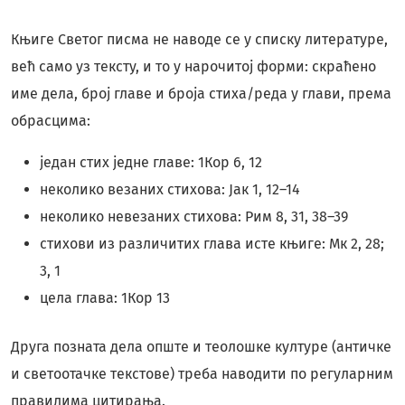
Књиге Светог писма не наводе се у списку литературе,
већ само уз тексту, и то у нарочитој форми: скраћено
име дела, број главе и броја стиха/реда у глави, према
обрасцима:
један стих једне главе: 1Кор 6, 12
неколико везаних стихова: Јак 1, 12–14
неколико невезаних стихова: Рим 8, 31, 38–39
стихови из различитих глава исте књиге: Мк 2, 28;
3, 1
цела глава: 1Кор 13
Друга позната дела опште и теолошке културе (античке
и светоотачке текстове) треба наводити по регуларним
правилима цитирања.