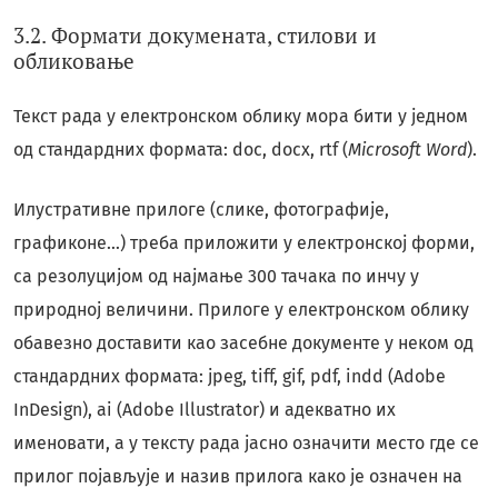
3.2. Формати докумената, стилови и
обликовање
Текст рада у електронском облику мора бити у једном
од стандардних формата: doc, docx, rtf (
Microsoft Word
).
Илустративне прилоге (слике, фотографије,
графиконе…) треба приложити у електронској форми,
са резолуцијом од најмање 300 тачака по инчу у
природној величини. Прилоге у електронском облику
обавезно доставити као засебне документе у неком од
стандардних формата: jpeg, tiff, gif, pdf, indd (Adobe
InDesign), ai (Adobe Illustrator) и адекватно их
именовати, а у тексту рада јасно означити место где се
прилог појављује и назив прилога како је означен на