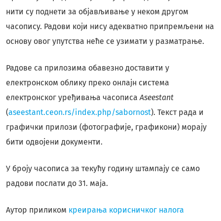
нити су поднети за објављивање у неком другом
часопису. Радови који нису адекватно припремљени на
основу овог упутства неће се узимати у разматрање.
Радове са прилозима обавезно доставити у
електронском облику преко онлајн система
електронског уређивања часописа
Aseestant
(
aseestant.ceon.rs/index.php/sabornost
). Текст рада и
графички прилози (фотографије, графикони) морају
бити одвојени документи.
У броју часописа за текућу годину штампају се само
радови послати до 31. маја.
Аутор приликом
креирања корисничког налога