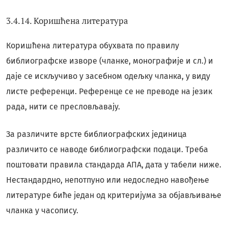
3.4.14. Коришћена литература
Коришћена литература обухвата по правилу
библиографске изворе (чланке, монографије и сл.) и
даје се искључиво у засебном одељку чланка, у виду
листе референци. Референце се не преводе на језик
рада, нити се пресловљавају.
За различите врсте библиографских јединица
различито се наводе библиографски подаци. Треба
поштовати правила стандарда АПА, дата у табели ниже.
Нестандардно, непотпуно или недоследно навођење
литературе биће један од критеријума за објављивање
чланка у часопису.