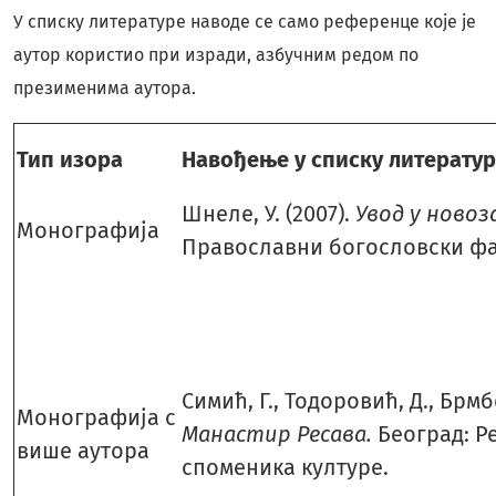
У списку литературе наводе се само референце које је
аутор користио при изради, азбучним редом по
презименима аутора.
Тип изора
Навођење у списку литерату
Шнеле, У. (2007).
Увод у новоз
Монографија
Православни богословски фа
Симић, Г., Тодоровић, Д., Брмб
Монографија с
Манастир Ресава.
Београд: Р
више аутора
споменика културе.