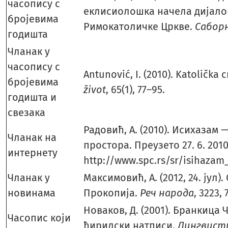
часопису с
еклисиолошка начела дијало
бројевима
Римокатоличке Цркве.
Сабор
годишта
Чланак у
часопису с
Antunović, I. (2010). Katolička
бројевима
život
, 65(1), 77–95.
годишта и
свезака
Радовић, А. (2010). Исихазам
Чланак на
простора. Преузето 27. 6. 2010
интернету
http://www.spc.rs/sr/isihazam
Чланак у
Максимовић, А. (2012, 24. јул
новинама
Прокопија.
Реч народа
, 3223, 7
Новаков, Д. (2001). Бранкица 
Часопис који
ћирилски натписи.
Лингвист