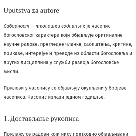
Uputstva za autore
Саборност — теолошки годишњак
је часопис
богословског карактера који објављује оригиналне
научне радове, прегледне чланке, саопштења, критике,
приказе, интервјуе и преводе из области богословља и
других дисциплина у служби развоја богословске
мисли.
Прилози у часопису се објављују окупљени у бројеве
часописа. Часопис излази једном годишње.
1. Достављање рукописа
Прилажу се радови који нису претходно објављивани