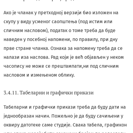
Ако је чланак у претходној верзији био изложен на
скупу у виду усменог саопштења (под истим или
сличним насловом), податак о томе треба да буде
наведен у посебној напомени, по правилу, при дну
прве стране чланка. Ознака за напомену треба да се
налази иза наслова. Рад који је већ објављен у неком
часопису не може се прештампати,ни под сличним
насловом и измењеном облику.
3.4.11. Табеларни и графички прикази
Табеларни и графички прикази треба да буду дати на
једнообразан начин. Пожељно је да буду сачињени у
оквиру датотеке саме студије. Свака табела, графикон