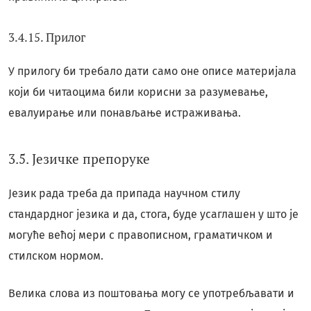
3.4.15. Прилог
У прилогу би требало дати само оне описе материјала
који би читаоцима били корисни за разумевање,
евалуирање или понављање истраживања.
3.5. Језичке препоруке
Језик рада треба да припада научном стилу
стандардног језика и да, стога, буде усаглашен у што је
могуће већој мери с правописном, граматичком и
стилском нормом.
Велика слова из поштовања могу се употребљавати и