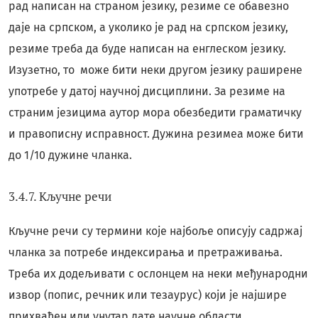
рад написан на страном језику, резиме се обавезно
даје на српском, а уколико је рад на српском језику,
резиме треба да буде написан на енглеском језику.
Изузетно, то може бити неки другом језику раширене
употребе у датој научној дисциплини. За резиме на
страним језицима аутор мора обезбедити граматичку
и правописну исправност. Дужина резимеа може бити
до 1/10 дужине чланка.
3.4.7. Кључне речи
Кључне речи су термини које најбоље описују садржај
чланка за потребе индексирања и претраживања.
Треба их додељивати с ослонцем на неки међународни
извор (попис, речник или тезаурус) који је најшире
прихваћен или унутар дате научне области.