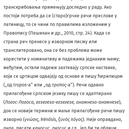
транскрибовања примењују доследно у раду. Ако
постоји потреба да се (старо)грчке речи преслове у
латиницу, то се чини по правилима изложеним у
Правопису (Пешикан и др., 2010, стр. 24). Када се
страна реч пренесе у изворном писму или
транслитеровано, она се без проблема може
користити у номинативу и падежима једнаким њему;
међутим, остали падежи захтевају српске наставке,
који се цртицом одвајају од основе и пишу ћирилицом
(„од
tropos
-а“ или „од
τροπος
-а“). Речи одавно
прилагођене српском језику пишу се адаптирано
(
Логос-Логоса, егзегеза-егзегезе, анамнеза-анамнезе
),
док се новији термини и мање прилагођене речи пишу
изворно (
γνώσις
,
kénōsis
,
ξυνòς λόγος
). Није оправдано,
онда, писати
кеносис
,
гносис
и сл., јер би ти облици,