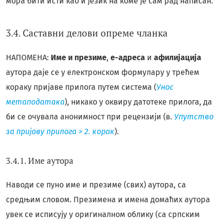
мора бити исти као и језик на коме је сам рад написан.
3.4. Саставни делови опреме чланка
НАПОМЕНА:
Име и презиме
,
е-адреса
и
афилијација
аутора даје се у електронском формулару у трећем
кораку пријаве прилога путем система (
Унос
метаподатака
), никако у оквиру датотеке прилога, да
би се очувала анонимност при рецензији (в.
Упутство
за пријаву прилога > 2. корак
).
3.4.1. Име аутора
Наводи се пуно име и презиме (свих) аутора, са
средњим словом. Презимена и имена домаћих аутора
увек се исписују у оригиналном облику (са српским