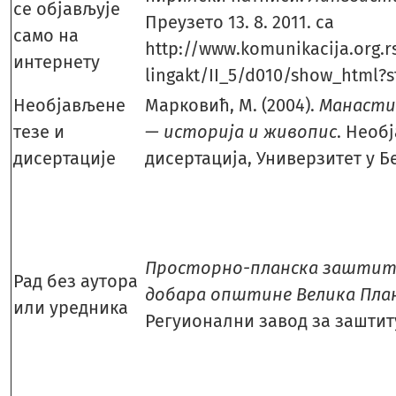
се објављује
Преузето 13. 8. 2011. са
само на
http://www.komunikacija.org.r
интернету
lingakt/II_5/d010/show_html?
Необјављене
Марковић, М. (2004).
Манасти
тезе и
— историја и живопис
. Необ
дисертације
дисертација, Универзитет у Б
Просторно-планска заштит
Рад без аутора
добара општине Велика Пла
или уредника
Регуионални завод за заштит