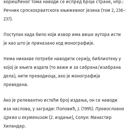
коришћеног тома наводи се испред броја стране, нпр.:
Речник српскохрватскога књижевног језика (том 2, 236–
237).
Поступак када било који извор има више аутора исти
је као што је приказано код монографије.
Нема никакве потребе наводити серију, библиотеку у
којој је књига издата (то важи и за сабрана/изабрана
дела), нити преводиоца, ако је монографија
преведена.
Ако је релевантно истаћи број издања, он се наводи
иза наслова, у загради: Поповић, Ј. (1995).
Православна
Црква и екуменизам
(2. издање), Солун: Манастир
Хиландар.