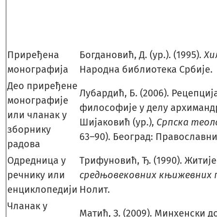
Приређена
Богдановић, Д. (ур.). (1995).
Хи
монографија
Народна библиотека Србије.
Део приређене
Лубардић, Б. (2006). Рецепциј
монографије
философије у делу архимандр
или чланак у
Шијаковић (ур.),
Српска теол
зборнику
63–90). Београд: Православн
радова
Одредница у
Трифуновић, Ђ. (1990). Житије
речнику или
средњовековних књижевних 
енциклопедији
Нолит.
Чланак у
Матић, З. (2009). Минхенски д