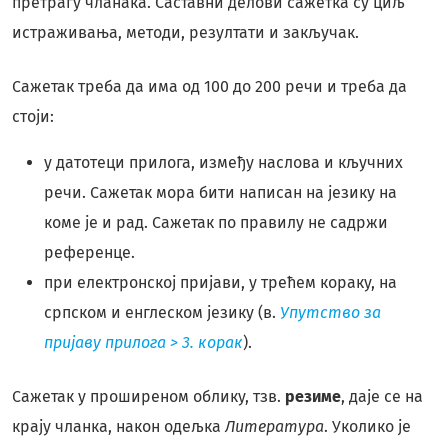
претрагу чланака. Саставни делови сажетка су циљ
истраживања, методи, резултати и закључак.
Сажетак треба да има од 100 до 200 речи и треба да
стоји:
у датотеци прилога, између наслова и кључних
речи. Сажетак мора бити написан на језику на
коме је и рад. Сажетак по правилу не садржи
референце.
при електронској пријави, у трећем кораку, на
српском и енглеском језику (в.
Упутство за
пријаву прилога > 3. корак
).
Сажетак у проширеном облику, тзв.
резиме
, даје се на
крају чланка, након одељка
Литература
. Уколико је