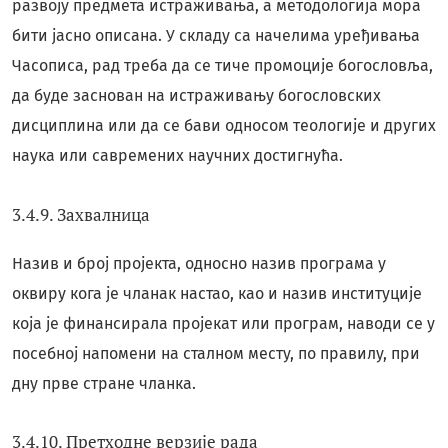
развоју предмета истраживања, а методологија мора
бити јасно описана. У складу са начелима уређивања
Часописа, рад треба да се тиче промоције богословља,
да буде заснован на истраживању богословских
дисциплина или да се бави односом теологије и других
наука или савремених научних достигнућа.
3.4.9. Захвалница
Назив и број пројекта, односно назив програма у
оквиру кога је чланак настао, као и назив институције
која је финансирала пројекат или програм, наводи се у
посебној напомени на сталном месту, по правилу, при
дну прве стране чланка.
3.4.10. Претходне верзије рада