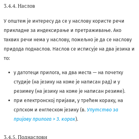
3.4.4. Наслов
У општем је интересу да се у наслову користе речи
прикладне за индексирање и претраживање. Ако
таквих речи нема у наслову, пожељно је да се наслову
придода поднаслов. Наслов се исписује на два језика и
то:
у датотеци прилога, на два места — на почетку
студије (на језику на коме је написан рад) и у
резимеу (на језику на коме је написан резиме).
при електронској пријави, у трећем кораку, на
српском и енглеском језику (в.
Упутство за
пријаву прилога > 3. корак
).
3.4.5. Поднаслови