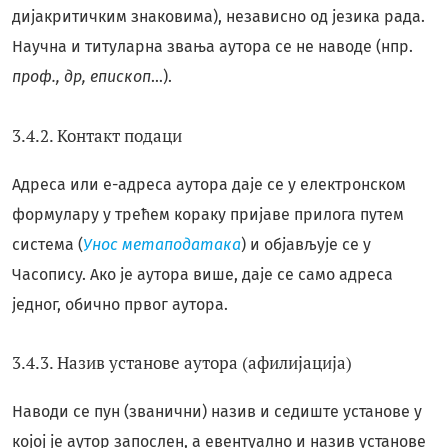
дијакритичким знаковима), независно од језика рада.
Научна и титуларна звања аутора се не наводе (нпр.
проф., др, епископ
…).
3.4.2. Контакт подаци
Адреса или е-адреса аутора даје се у електронском
формулару у трећем кораку пријаве прилога путем
система (
Унос метаподатака
) и објављује се у
Часопису. Ако је аутора више, даје се само адреса
једног, обично првог аутора.
3.4.3. Назив установе аутора (афилијација)
Наводи се пун (званични) назив и седиште установе у
којој је аутор запослен, а евентуално и назив установе