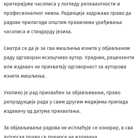
критеријуме часописа у погледу релевантности и
професионалног нивоа. Редакција задржава право да
радове прилагоди општим правилима уређивања
часописа и стандарду језика.
Сматра се да је за сва мишљења изнета у објављеном
раду одговоран искључиво аутор. Уредник, рецензенти
или издавач не прихватају одговорност за ауторова
изнета мишљења.
Уколико је рад прихваћен за објављивање, право
репродукције рада у свим другим медијима припада
издавачу од датума прихватања.
За објављивање радова не исплаћује се хонорар, а сва
ауторска права се преносе на издавача.