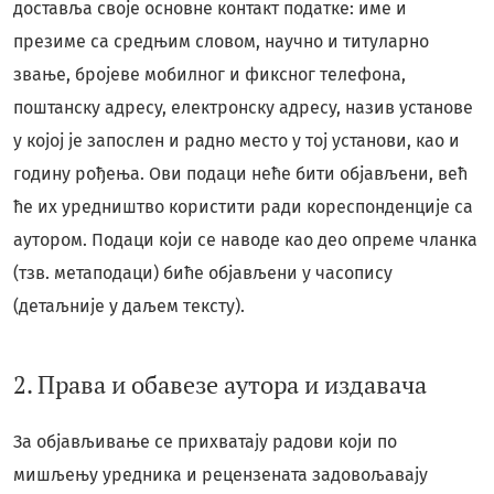
доставља своје основне контакт податке: име и
презиме са средњим словом, научно и титуларно
звање, бројеве мобилног и фиксног телефона,
поштанску адресу, електронску адресу, назив установе
у којој је запослен и радно место у тој установи, као и
годину рођења. Ови подаци неће бити објављени, већ
ће их уредништво користити ради кореспонденције са
аутором. Подаци који се наводе као део опреме чланка
(тзв. метаподаци) биће објављени у часопису
(детаљније у даљем тексту).
2. Права и обавезе аутора и издавача
За објављивање се прихватају радови који по
мишљењу уредника и рецензената задовољавају