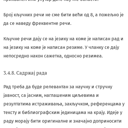
Број кључних речи не сме бити већи од 8, а пожељно је
да се наведу фреквентне речи.
Кључне речи дају се на језику на коме је написан рад и
на језику на коме је написан резиме. У чланку се дају
непосредно након сажетка, односно резимеа.
3.4.8. Садржај рада
Рад треба да буде релевантан за научну и стручну
јавност, са јасним, наглашеним циљевима и
резултатима истраживања, закључком, референцама у
тексту и библиографским јединицама на крају. Идеје у
раду морају бити оригиналне и значајно доприносити