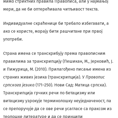
мимо стриктних правила Правописа, али у најмањој
мери, да не би оптерећивала читљивост текста.
Индивидуалне скраћенице би требало избегавати, а
ако се користе, морају бити рашчитане при првој
употреби.
Страна имена се транскрибују према правописним
правилима за транскрипцију (Пешикан, М., Јерковић, Ј.
и Пижурица, М. (2010). Прилагођено писање имена из
страних живих језика (транскрипција). У
Правопис
српскога језика
(171–250). Нови Сад: Матица српска).
Транскрипција грчких речи по бетацизму или
витацизму узрокује терминолошку неуједначеност, па
се препоручује да се ове речи усагласе са праксом из
теолошке литературе и да се принципи