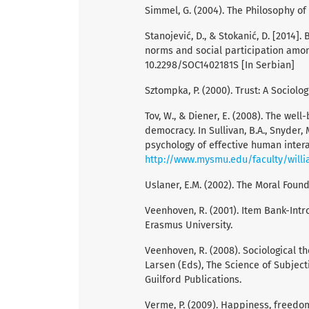
Simmel, G. (2004). The Philosophy o
Stanojević, D., & Stokanić, D. [2014]
norms and social participation among 
10.2298/SOC1402181S [In Serbian]
Sztompka, P. (2000). Trust: A Sociolo
Tov, W., & Diener, E. (2008). The well
democracy. In Sullivan, B.A., Snyder, M
psychology of effective human intera
http://www.mysmu.edu/faculty/will
Uslaner, E.M. (2002). The Moral Foun
Veenhoven, R. (2001). Item Bank-Int
Erasmus University.
Veenhoven, R. (2008). Sociological t
Larsen (Eds), The Science of Subjecti
Guilford Publications.
Verme, P. (2009). Happiness, freedom