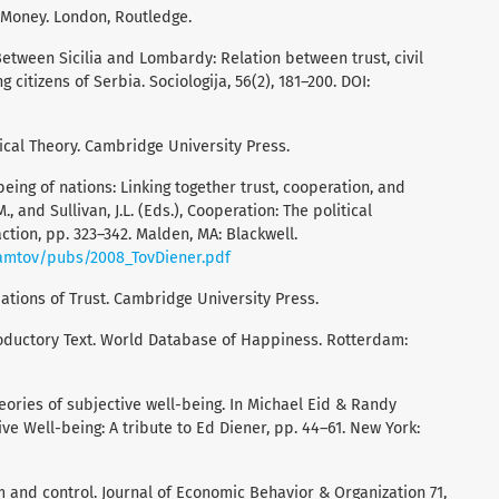
f Money. London, Routledge.
. Between Sicilia and Lombardy: Relation between trust, civil
citizens of Serbia. Sociologija, 56(2), 181–200. DOI:
gical Theory. Cambridge University Press.
-being of nations: Linking together trust, cooperation, and
., and Sullivan, J.L. (Eds.), Cooperation: The political
ction, pp. 323–342. Malden, MA: Blackwell.
iamtov/pubs/2008_TovDiener.pdf
dations of Trust. Cambridge University Press.
roductory Text. World Database of Happiness. Rotterdam:
heories of subjective well-being. In Michael Eid & Randy
ve Well-being: A tribute to Ed Diener, pp. 44–61. New York:
 and control. Journal of Economic Behavior & Organization 71,