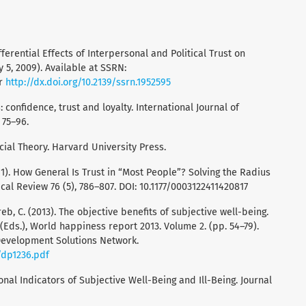
fferential Effects of Interpersonal and Political Trust on
 5, 2009). Available at SSRN:
r
http://dx.doi.org/10.2139/ssrn.1952595
: confidence, trust and loyalty. International Journal of
 75–96.
cial Theory. Harvard University Press.
2011). How General Is Trust in “Most People”? Solving the Radius
cal Review 76 (5), 786–807. DOI: 10.1177/0003122411420817
ereb, C. (2013). The objective benefits of subjective well-being.
chs (Eds.), World happiness report 2013. Volume 2. (pp. 54–79).
evelopment Solutions Network.
/dp1236.pdf
ional Indicators of Subjective Well-Being and Ill-Being. Journal