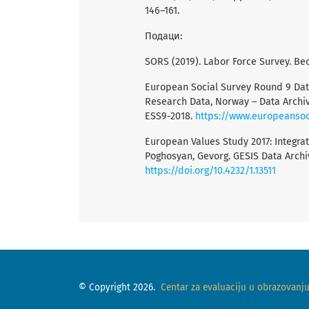
146–161.
Подаци:
SORS (2019). Labor Force Survey. Beo
European Social Survey Round 9 Data 
Research Data, Norway – Data Archiv
ESS9-2018.
https://www.europeansoc
European Values Study 2017: Integrated
Poghosyan, Gevorg. GESIS Data Archive
https://doi.org/10.4232/1.13511
© Copyright 2026.
Centar za evaluaciju u obrazovanju