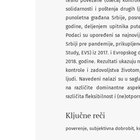
tesno povezane (osećaj kontrol
solidarnosti i poštenja drugih l
punoletna građana Srbije, posr
godine, deljenjem upitnika put
Podaci su upoređeni sa najnov
Srbiji pre pandemije, prikupljen
Study, EVS) iz 2017. i Evropskog 
2018. godine. Rezultati ukazuju 
kontrole i zadovoljstva životom,
ljudi. Navedeni nalazi su u sagl
na različite dominantne aspek
različita fleksibilnost i (ne)otp
Ključne reči
poverenje
subjektivna dobrobit
k