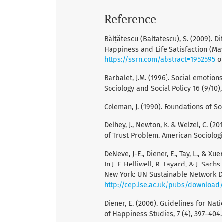
Reference
Bălțătescu (Baltatescu), S. (2009). Di
Happiness and Life Satisfaction (May
https://ssrn.com/abstract=1952595
o
Barbalet, J.M. (1996). Social emotions
Sociology and Social Policy 16 (9/10),
Coleman, J. (1990). Foundations of So
Delhey, J., Newton, K. & Welzel, C. (
of Trust Problem. American Sociologi
DeNeve, J-E., Diener, E., Tay, L., & Xu
In J. F. Helliwell, R. Layard, & J. Sa
New York: UN Sustainable Network D
http://cep.lse.ac.uk/pubs/download
Diener, E. (2006). Guidelines for Nat
of Happiness Studies, 7 (4), 397–404.