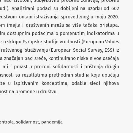
e nad životom, subjektivna procena zdravlja, procena
judi). Analizirani podaci su dobijeni na uzorku od 602
edstvom onlajn istraživanja sprovedenog u maju 2020.
em imejla i društvenih mreža sa više tačaka pristupa.
ijim dostupnim podacima o pomenutim indikatorima u
e u sklopu Evropske studije vrednosti (European Values
društvenog istraživanja (European Social Survey, ESS) iz
na značajan pad sreće, kontinuirano niske nivoe osećaja
 ali i porast u proceni solidarnosti i poštenja drugih
asnosti sa rezultatima prethodnih studija koje upućuju
te u ispitivanim konceptima, odakle sledi njihova
ornost na promene u društvu.
ontrola
solidarnost
pandemija