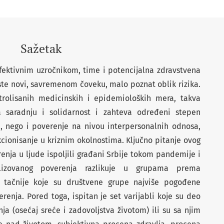
Sažetak
fektivnim uzročnikom, time i potencijalna zdravstvena
este novi, savremenom čoveku, malo poznat oblik rizika.
trolisanih medicinskih i epidemioloških mera, takva
 saradnju i solidarnost i zahteva određeni stepen
e, nego i poverenje na nivou interpersonalnih odnosa,
kcionisanje u kriznim okolnostima. Ključno pitanje ovog
renja u ljude ispoljili građani Srbije tokom pandemije i
izovanog poverenja razlikuje u grupama prema
 tačnije koje su društvene grupe najviše pogođene
enja. Pored toga, ispitan je set varijabli koje su deo
a (osećaj sreće i zadovoljstva životom) ili su sa njim