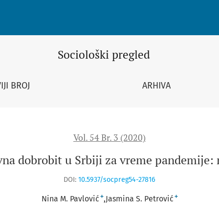
reme pandemije: rezultati istraživanja
Sociološki pregled
IJI BROJ
ARHIVA
Vol. 54 Br. 3 (2020)
vna dobrobit u Srbiji za vreme pandemije: r
DOI:
10.5937/socpreg54-27816
+
+
Nina M. Pavlović
Jasmina S. Petrović