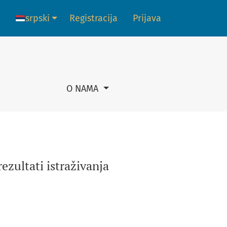
srpski
Registracija
Prijava
Promena jezika. Trenutni jezik je:
O NAMA
ezultati istraživanja