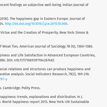
. Recent findings on subjective well-being. Indian Journal of
J. (2016). The happiness gap in Eastern Europe. Journal of
24.
http://dx.doi.org/10.1016/j.jce.2015.10.006
.
l Virtue and the Creation of Prosperity. New York: Simon &
of Weak Ties. American Journal of Sociology 78 (6), 1360–1380.
appiness and Life Satisfaction in Advanced European Countries,
–386. DOI: n10.1177/1069397104267483
 social relations and structures can produce happiness and
ative analysis. Social Indicators Research, 75(2), 169-216.
297-y
s. Cambridge: Polity Press.
d happiness: trends, explanations and distribution. In J.
Ed). World happiness report 2013. New York: UN Sustainable