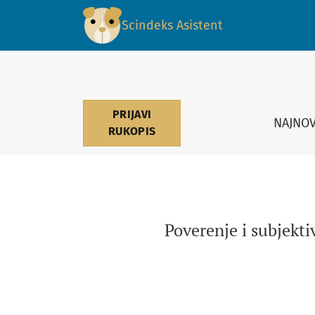
Poverenje i subjektivna dobrobit u Srbiji za v
Scindeks Asistent
PRIJAVI
NAJNOV
RUKOPIS
Poverenje i subjekti