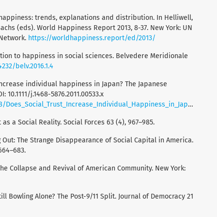
ld happiness: trends, explanations and distribution. In Helliwell,
 Sachs (eds). World Happiness Report 2013, 8-37. New York: UN
 Network.
https://worldhappiness.report/ed/2013/
uction to happiness in social sciences. Belvedere Meridionale
4232/belv.2016.1.4
t increase individual happiness in Japan? The Japanese
: 10.1111/j.1468-5876.2011.00533.x
Does_Social_Trust_Increase_Individual_Happiness_in_Japan_
st as a Social Reality. Social Forces 63 (4), 967–985.
ng Out: The Strange Disappearance of Social Capital in America.
 664–683.
 The Collapse and Revival of American Community. New York:
till Bowling Alone? The Post-9/11 Split. Journal of Democracy 21