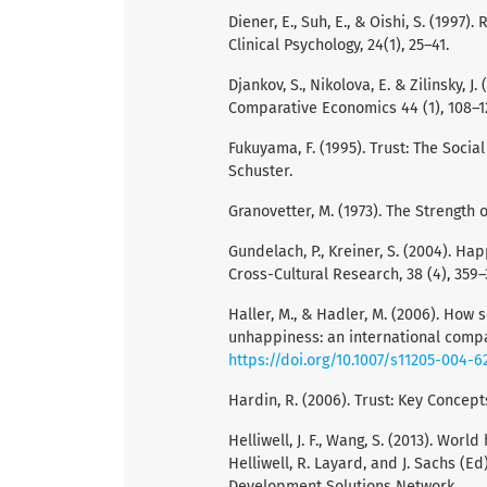
Diener, E., Suh, E., & Oishi, S. (1997)
Clinical Psychology, 24(1), 25–41.
Djankov, S., Nikolova, E. & Zilinsky, 
Comparative Economics 44 (1), 108–1
Fukuyama, F. (1995). Trust: The Socia
Schuster.
Granovetter, M. (1973). The Strength 
Gundelach, P., Kreiner, S. (2004). H
Cross-Cultural Research, 38 (4), 359
Haller, M., & Hadler, M. (2006). How
unhappiness: an international compar
https://doi.org/10.1007/s11205-004-6
Hardin, R. (2006). Trust: Key Concept
Helliwell, J. F., Wang, S. (2013). Worl
Helliwell, R. Layard, and J. Sachs (
Development Solutions Network.