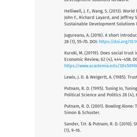
Helliwell, J. F., Wang, S. (2013). Wor
John F., Richard Layard, and Jeffrey
Sustainable Development Solutions
Jugureanu, A. (2016). A short introd
28 (1), 55–70. DOI:
https://doi.org/10.1
Kuroki, M. (20119). Does social trus
Economic Review, 62 (4), 444–458. DOI
https://www.academia.edu/30450908/
Lewis, J. D. & Weigertt, A. (1985). Tru
Putnam, R. D. (1995). Tuning In, Tuni
Political Science and Politics 28 (4),
Putnam, R. D. (2001). Bowling Alone:
Simon & Schuster.
Sander, T.H. & Putnam, R. D. (2010). S
(1), 9–16.