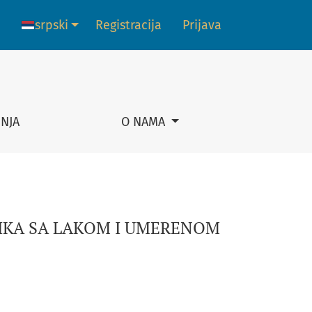
LNOM OMETENOŠĆU
srpski
Registracija
Prijava
Promena jezika. Trenutni jezik je:
NJA
O NAMA
IKA SA LAKOM I UMERENOM