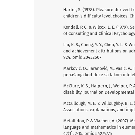
Harter, S. (1978). Pleasure derived 
children's difficulty level choices. C
Kendall, P. C. & Wilcox, L. E. (1979). 
of Consulting and Clinical Psychology
Liu, K. S., Cheng, Y. Y., Chen, Y. L. &
and achievement attributions on ado
924. pmid:20432607
Marković, O., Taranović, M., Vasić, V.
ponašanja kod dece sa lakom intele
McClure, K. S., Halpern, J., Wolper, P.
disability. Journal on Developmental D
McCullough, M. E. & Willoughby, B. L. 
Associations, explanations, and implic
Metallidou, P. & Vlachou, A. (2007). 
language and mathematics in elementa
42(1), 2-15. pmid:24274775