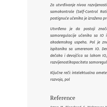
Za utvrđivanje nivoa razvijenost
samokontrole (Self-Control Ra
postignuće učenika je izraženo 
Utvrđeno je da postoji znač
samoregulacije učenika sa IO i
akademskog uspeha. Pol je zn
ispitanika sa umerenom IO. De
dečaka i devojčica sa lakom IO, 
razvijenostikapaciteta samoregul
Ključne reči: intelektualna omete
razvoja, pol
Reference