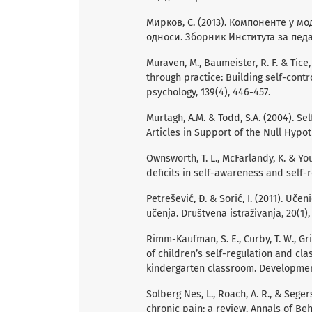
Мирков, С. (2013). Компоненте у 
односи. Зборник Института за педа
Muraven, M., Baumeister, R. F. & Tice
through practice: Building self-contr
psychology, 139(4), 446-457.
Murtagh, A.M. & Todd, S.A. (2004). Se
Articles in Support of the Null Hypoth
Ownsworth, T. L., McFarlandy, K. & You
deficits in self-awareness and self-r
Petrešević, Đ. & Sorić, I. (2011). Uč
učenja. Društvena istraživanja, 20(1),
Rimm-Kaufman, S. E., Curby, T. W., Gri
of children’s self-regulation and cl
kindergarten classroom. Development
Solberg Nes, L., Roach, A. R., & Seger
chronic pain: a review. Annals of Beh