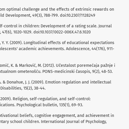
from optimal challenge and the effects of extrinsic rewards on
hild Development, 49(3), 788-799. doi:10.2307/1128249
Self-control in children: Development of a rating scale. Journal
, 47(6), 1020-1029. doi:10.1037/0022-006X.47.6.1020
 Wu, Y. Y. (2009). Longitudinal effects of educational expectations
lescents' academic achievements. Adolescence, 44(176), 911-
, Tomić, K. & Marković, M. (2012). Učestalost poremećaja pažnje i
ktualnom ometenošću. PONS-medicinski časopis, 9(2), 48-53.
 A. & Donahue, J. J. (2009). Emotion regulation and intellectual
isabilities, 15(2), 38-44.
(2009). Religion, self-regulation, and self-control:
ations. Psychological bulletin, 135(1), 69-93.
Motivational beliefs, cognitive engagement, and achievement in
ry school children. International Journal of Psychology,