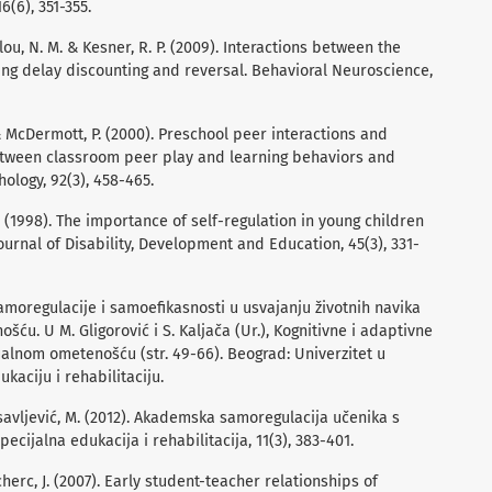
6(6), 351-355.
elou, N. M. & Kesner, R. P. (2009). Interactions between the
ng delay discounting and reversal. Behavioral Neuroscience,
. & McDermott, P. (2000). Preschool peer interactions and
etween classroom peer play and learning behaviors and
ology, 92(3), 458-465.
A. (1998). The importance of self-regulation in young children
urnal of Disability, Development and Education, 45(3), 331-
 samoregulacije i samoefikasnosti u usvajanju životnih navika
ću. U M. Gligorović i S. Kaljača (Ur.), Kognitivne i adaptivne
alnom ometenošću (str. 49-66). Beograd: Univerzitet u
kaciju i rehabilitaciju.
savljević, M. (2012). Akademska samoregulacija učenika s
cijalna edukacija i rehabilitacija, 11(3), 383-401.
cherc, J. (2007). Early student-teacher relationships of