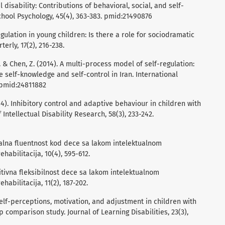
 disability: Contributions of behavioral, social, and self-
hool Psychology, 45(4), 363-383. pmid:21490876
-regulation in young children: Is there a role for sociodramatic
rly, 17(2), 216-238.
M. & Chen, Z. (2014). A multi-process model of self-regulation:
e self-knowledge and self-control in Iran. International
. pmid:24811882
14). Inhibitory control and adaptive behaviour in children with
f Intellectual Disability Research, 58(3), 233-242.
rbalna fluentnost kod dece sa lakom intelektualnom
habilitacija, 10(4), 595-612.
nitivna fleksibilnost dece sa lakom intelektualnom
abilitacija, 11(2), 187-202.
 Self-perceptions, motivation, and adjustment in children with
p comparison study. Journal of Learning Disabilities, 23(3),