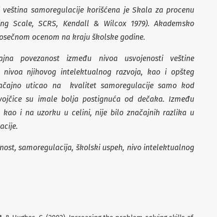
i veština samoregulacije korišćena je Skala za procenu
ting Scale, SCRS, Kendall & Wilcox 1979). Akademsko
prosečnom ocenom na kraju školske godine.
ajna povezanost između nivoa usvojenosti veštine
 nivoa njihovog intelektualnog razvoja, kao i opšteg
ačajno uticao na kvalitet samoregulacije samo kod
vojčice su imale bolja postignuća od dečaka. Između
kao i na uzorku u celini, nije bilo značajnih razlika u
acije.
nost, samoregulacija, školski uspeh, nivo intelektualnog