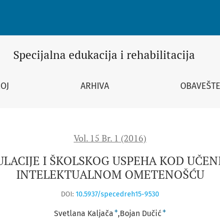
OG USPEHA KOD UČENIKA SA LAKOM I UMERENOM INTELEKTUA
Specijalna edukacija i rehabilitacija
ROJ
ARHIVA
OBAVEŠTE
Vol. 15 Br. 1 (2016)
LACIJE I ŠKOLSKOG USPEHA KOD UČEN
INTELEKTUALNOM OMETENOŠĆU
DOI:
10.5937/specedreh15-9530
+
+
Svetlana Kaljača
Bojan Dučić