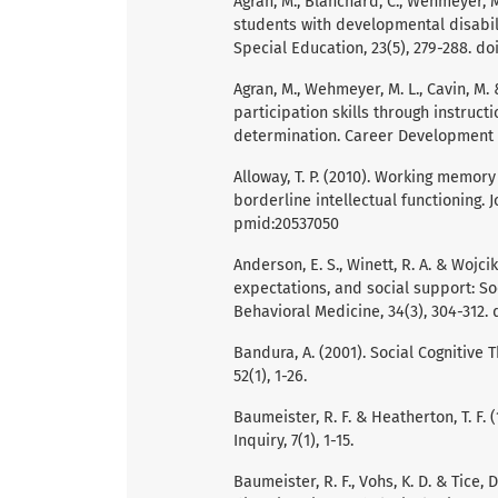
Agran, M., Blanchard, C., Wehmeyer, M
students with developmental disabil
Special Education, 23(5), 279-288. d
Agran, M., Wehmeyer, M. L., Cavin, M.
participation skills through instruct
determination. Career Development fo
Alloway, T. P. (2010). Working memory
borderline intellectual functioning. J
pmid:20537050
Anderson, E. S., Winett, R. A. & Wojcik
expectations, and social support: So
Behavioral Medicine, 34(3), 304-312. 
Bandura, A. (2001). Social Cognitive
52(1), 1-26.
Baumeister, R. F. & Heatherton, T. F. 
Inquiry, 7(1), 1-15.
Baumeister, R. F., Vohs, K. D. & Tice,