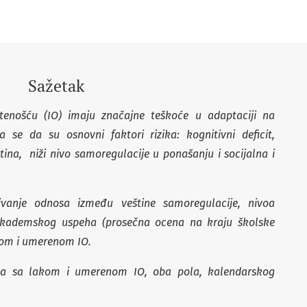
Sažetak
tenošću (IO) imaju značajne teškoće u adaptaciji na
 se da su osnovni faktori rizika: kognitivni deficit,
tina, niži nivo samoregulacije u ponašanju i socijalna i
đivanje odnosa između veštine samoregulacije, nivoa
 akademskog uspeha (prosečna ocena na kraju školske
kom i umerenom IO.
ka sa lakom i umerenom IO, oba pola, kalendarskog