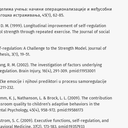
моделима учења: начини операционализације и међусобни
гошка истраживања, 45(1), 62-85.
, D. M. (1999). Longitudinal improvement of self-regulation
ol strength through repeated exercise. The Journal of social
lf-regulation: A Challenge to the Strength Model. Journal of
esis, 3(1), 19-51.
ng, R. M. (2002). The investigation of factors underlying
egulation. Brain Injury, 16(4), 291-309. pmid:11953001
eničke emocije i njihovi prediktori u procesu samoregulacije
 211-232.
mm, K. J., Nathanson, L. & Brock, L. L. (2009). The contribution
assroom quality to children’s adaptive behaviors in the
al Psychology, 45(4), 958-972. pmid:19586173
strom, S. C. (2009). Executive functions, self-regulation, and
avioral Medicine, 37(2), 173-183. pmid:19357933