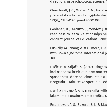
directions in psychological science, 1
Churchwell, J. C., Morris, A. M., Heurt
prefrontal cortex and amygdala duri
123(6), 1185-1196. pmid:20001103
Coolahan, K., Fantuzzo, J., Mendez, J
readiness to learn: Relationships b
conduct. Journal of Educational Psych
Cuskelly, M., Zhang, A. & Gilmore, L. 
with Down syndrome. International Jo
341.
Dučić, B. & Kaljača, S. (2012). Uloga
kod osoba sa intelektualnom ometenoš
sposobnosti dece sa lakom intelektu
Beogradu ‒ Fakultet za specijalnu edu
Đurić-Zdravković, A. & Japundža-Mili
lakom intelektualnom ometenošću. Spe
Eisenhower, А. S., Bakerb, B. L. & Bla