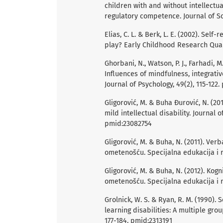
children with and without intellectual
regulatory competence. Journal of Sc
Elias, C. L. & Berk, L. E. (2002). Self
play? Early Childhood Research Quarte
Ghorbani, N., Watson, P. J., Farhadi, 
Influences of mindfulness, integrativ
Journal of Psychology, 49(2), 115-122
Gligorović, M. & Buha Ðurović, N. (20
mild intellectual disability. Journal o
pmid:23082754
Gligorović, M. & Buha, N. (2011). Ve
ometenošću. Specijalna edukacija i re
Gligorović, M. & Buha, N. (2012). Kog
ometenošću. Specijalna edukacija i reh
Grolnick, W. S. & Ryan, R. M. (1990).
learning disabilities: A multiple grou
177-184. pmid:2313191