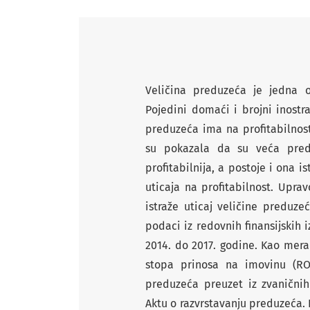
Veličina preduzeća je jedna o
Pojedini domaći i brojni inostra
preduzeća ima na profitabilnost.
su pokazala da su veća pred
profitabilnija, a postoje i ona 
uticaja na profitabilnost. Upra
istraže uticaj veličine preduze
podaci iz redovnih finansijskih 
2014. do 2017. godine. Kao mera
stopa prinosa na imovinu (RO
preduzeća preuzet iz zvaničnih
Aktu o razvrstavanju preduzeća. 