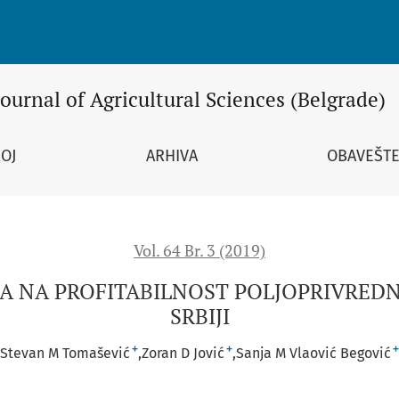
OST POLJOPRIVREDNIH PREDUZEĆA U REPUBLICI SRBIJI
Journal of Agricultural Sciences (Belgrade)
ROJ
ARHIVA
OBAVEŠTE
Vol. 64 Br. 3 (2019)
ĆA NA PROFITABILNOST POLJOPRIVREDN
SRBIJI
+
+
+
Stevan M Tomašević
Zoran D Jović
Sanja M Vlaović Begović