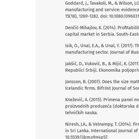
Goddard, J., Tavakoli, M., & Wilson, J
manufacturing and service: evidenc
15(18), 1269-1282. doi: 10.1080/0960
Denčić-Mihajlov, K. (2014). Profitabil
capital market in Serbia. South-Easte
Isik, O., Unal, E.A., & Unal, Y. (2017).
manufacturing sector. Journal of Bus
Jakšić, D., Vuković, B., & Mijić, K. (
Republici Srbiji. Ekonomika poljopriv
Jonsson, B. (2007). Does the size mat
Icelandic firms. Bifröst Journal of Soc
Knežević, A. (2015). Primena panel m
proizvodnih preduzeća (doktorska di
tehničkih nauka.
Niresh, J.A., & Velnampy, T. (2014). F
in Sri Lanka. International Journal o
10.5539/ijbm.v9n4p57.