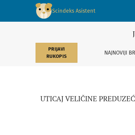
UTICAJ VELIČINE PREDUZEĆA NA PROFITABILN
Scindeks Asistent
PRIJAVI
NAJNOVIJI B
RUKOPIS
UTICAJ VELIČINE PREDUZE