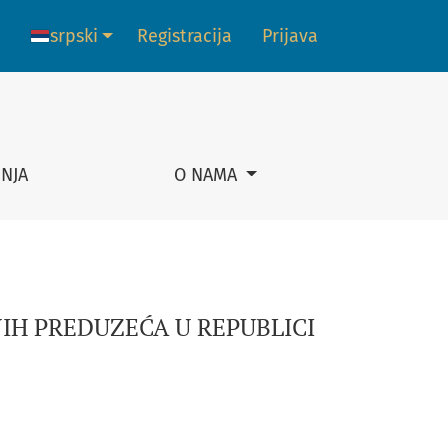
srpski
Registracija
Prijava
Promena jezika. Trenutni jezik je:
NJA
O NAMA
IH PREDUZEĆA U REPUBLICI