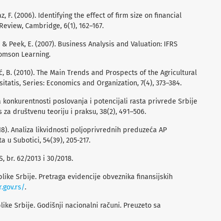
z, F. (2006). Identifying the effect of firm size on financial
eview, Cambridge, 6(1), 162–167.
., & Peek, E. (2007). Business Analysis and Valuation: IFRS
homson Learning.
ć, B. (2010). The Main Trends and Prospects of the Agricultural
itatis, Series: Economics and Organization, 7(4), 373–384.
iza konkurentnosti poslovanja i potencijali rasta privrede Srbije
 za društvenu teoriju i praksu, 38(2), 491–506.
2018). Analiza likvidnosti poljoprivrednih preduzeća AP
 u Subotici, 54(39), 205-217.
, br. 62/2013 i 30/2018.
like Srbije. Pretraga evidencije obveznika finansijskih
.gov.rs/
.
ike Srbije. Godišnji nacionalni računi. Preuzeto sa