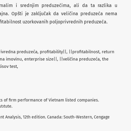
 malim i srednjim preduzećima, ali da ta razlika u
ačajna. Opšti je zaključak da veličina preduzeća nema
rofitabilnost uzorkovanih poljoprivrednih preduzeća.
rivredna preduzeća
profitability||
||profitabilnost
return
 na imovinu
enterprise size||
||veličina preduzeća
the
isov test
nts of firm performance of Vietnam listed companies.
tıtute.
ment Analysis, 12th edition. Canada: South-Western, Cengage