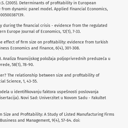
.O.S. (2005). Determinants of profitability in European
e from dynamic panel model. Applied Financial Economics,
3100500387139.
ity during the financial crisis - evidence from the regulated
rn Europe Journal of Economics, 12(1), 7-33.
 The effect of firm size on profitability: evidence from turkish
iness Economics and Finance, 6(4), 301-308.
2011). Analiza finansijskog položaja poljoprivrednih preduzeća u
rede, 58(1), 78-90.
ter? The relationship between size and profitability of
ial Science, 1, 43-55.
odela u identifikovanju faktora uspešnosti poslovanja
sertacija). Novi Sad: Univerzitet u Novom Sadu - Fakultet
irm Size and Profitability: A Study of Listed Manufacturing Firms
f Business and Management, 9(4), 57-64. doi: