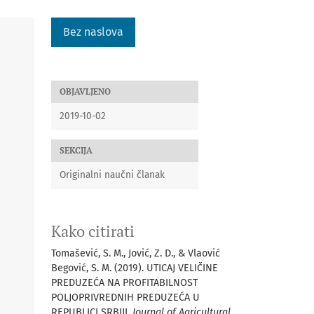
Bez naslova
OBJAVLJENO
2019-10-02
SEKCIJA
Originalni naučni članak
Kako citirati
Tomašević, S. M., Jović, Z. D., & Vlaović
Begović, S. M. (2019). UTICAJ VELIČINE
PREDUZEĆA NA PROFITABILNOST
POLJOPRIVREDNIH PREDUZEĆA U
REPUBLICI SRBIJI.
Journal of Agricultural