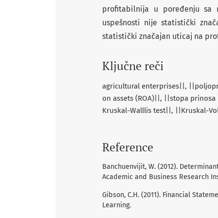
profitabilnija u poređenju sa
uspešnosti nije statistički zn
statistički značajan uticaj na p
Ključne reči
agricultural enterprises||
||poljop
on assets (ROA)||
||stopa prinosa
Kruskal-Walllis test||
||Kruskal-Vol
Reference
Banchuenvijit, W. (2012). Determina
Academic and Business Research Ins
Gibson, C.H. (2011). Financial State
Learning.