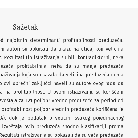
Sažetak
d najbitnih determinanti profitabilnosti preduzeća.
ni autori su pokušali da ukažu na uticaj koji veličina
 Rezultati tih istraživanja su bili kontradiktorni, neka
uzeća profitabilnija, neka da su manja preduzeća
istraživanja koja su ukazala da veličina preduzeća nema
vo ovi oprečni zaključci naveli su autore ovog rada da
ća na profitabilnost. U ovom istraživanju su korišćeni
izveštaja za 121 poljoprivredno preduzeće za period od
 profitabilnost poljoprivrednih preduzeća korišćena je
A), dok je podatak o veličini svakog pojedinačnog
 izveštaja ovih preduzeća shodno klasifikaciji prema
Rezultati istraživanja su pokazali da su veća preduzeća