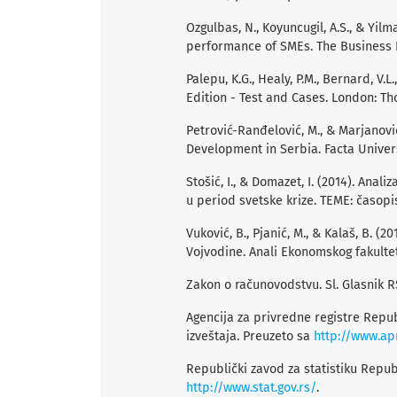
Ozgulbas, N., Koyuncugil, A.S., & Yilma
performance of SMEs. The Business R
Palepu, K.G., Healy, P.M., Bernard, V.L
Edition - Test and Cases. London: T
Petrović-Ranđelović, M., & Marjanovi
Development in Serbia. Facta Univers
Stošić, I., & Domazet, I. (2014). Anal
u period svetske krize. TEME: časopis
Vuković, B., Pjanić, M., & Kalaš, B. (
Vojvodine. Anali Ekonomskog fakulteta
Zakon o računovodstvu. Sl. Glasnik RS
Agencija za privredne registre Repub
izveštaja. Preuzeto sa
http://www.apr
Republički zavod za statistiku Republ
http://www.stat.gov.rs/
.