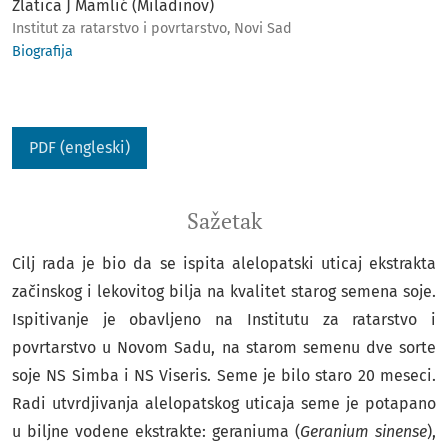
Zlatica J Mamlić (Miladinov)
Institut za ratarstvo i povrtarstvo, Novi Sad
Biografija
PDF (engleski)
Sažetak
Cilj rada je bio da se ispita alelopatski uticaj ekstrakta
začinskog i lekovitog bilja na kvalitet starog semena soje.
Ispitivanje je obavljeno na Institutu za ratarstvo i
povrtarstvo u Novom Sadu, na starom semenu dve sorte
soje NS Simba i NS Viseris. Seme je bilo staro 20 meseci.
Radi utvrdjivanja alelopatskog uticaja seme je potapano
u biljne vodene ekstrakte: geraniuma (
Geranium sinense
),