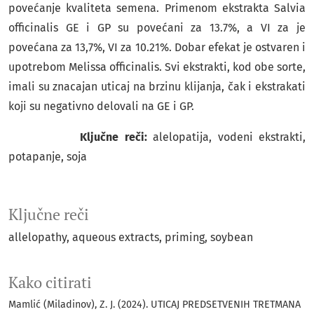
povećanje kvaliteta semena. Primenom ekstrakta Salvia
officinalis GE i GP su povećani za 13.7%, a VI za je
povećana za 13,7%, VI za 10.21%. Dobar efekat je ostvaren i
upotrebom Melissa officinalis. Svi ekstrakti, kod obe sorte,
imali su znacajan uticaj na brzinu klijanja, čak i ekstrakati
koji su negativno delovali na GE i GP.
Klju
čne reči:
alelopatija, vodeni ekstrakti,
potapanje, soja
Ključne reči
allelopathy, aqueous extracts, priming, soybean
Kako citirati
Mamlić (Miladinov), Z. J. (2024). UTICAJ PREDSETVENIH TRETMANA