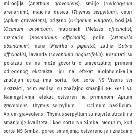
mirodjija (
Anethum graveolens
), smilje (
Helichrysum
arenarium), majcina dusica (
Thymus serpyllum
), celer
(
Apium graveolens
), origano (
Origanum vulgare
), bosiljak
(
Ocimum basilicum
), maticnjak (
Melissa officinalis
),
ruzmarin (
Rosmarinus officinalis
), pelin (
Artemisia
absinthium
), nana (
Mentha x piperita
), zalfija (
Salvia
officinalis
), lavanda (
Lavandula angustifolia
). Rezultati su
pokazali da ne može govoriti o univerzalnoj primeni
određenog ekstrakta, jer na efekat alolohemikalija
značajan uticaj ima sorta. Kod sorte NS Viseris svi
ekstrakti, osim Melise, su značajno smanjili GE, GP i VI.
Najnegativniji efekat ostvaren je primenom Apium
graveolens, Thymus serpyllum i Ocimum basilicum.
Apium graveolens i Thymus serpyllum su najviše uticali na
smanjenje kvaliteta i kod sorte NS Simba. Međutim, kod
sorte NS Simba, pored smanjenja ostvareno je i značajno